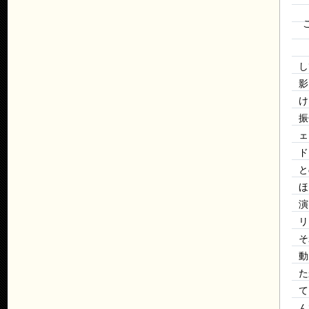
し
影
け
振
ェ
ド
と
ほ
演
リ
そ
動
た
て
ん