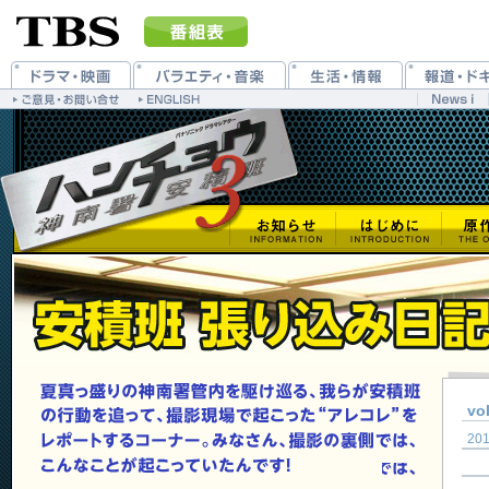
vo
201