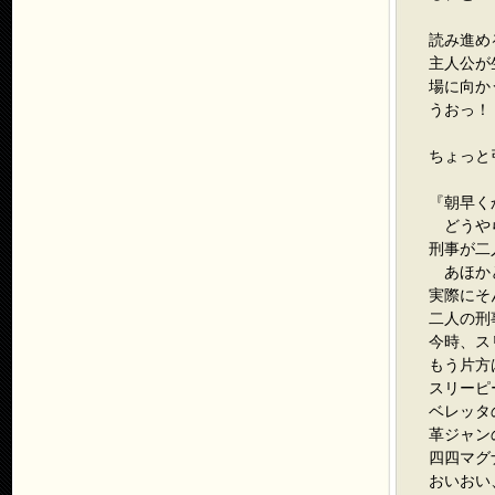
読み進め
主人公が
場に向か
うおっ！
ちょっと
『朝早く
どうやら
刑事が二
あほか
実際にそ
二人の刑
今時、ス
もう片方
スリーピ
ベレッタ
革ジャン
四四マグ
おいおい