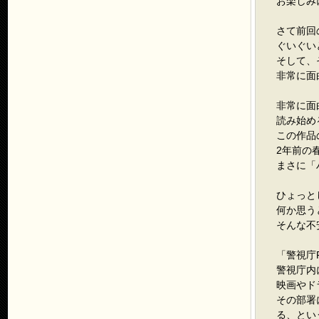
お楽しみ
さて前回
ぐいぐい
そして、
非常に面
非常に面
読み始め
この作品
2年前の
まさに「
ひょっと
何か思う
そんな不
「警視庁
警視庁内
映画やド
その部署
る、とい