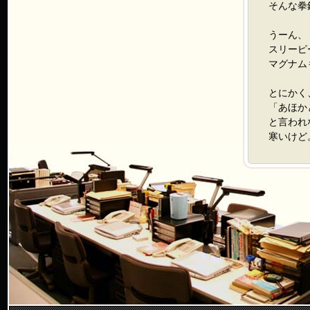
そんな拳
うーん、
スリーピ
マグナム
とにかく
「あほか
と言われ
寒いけど