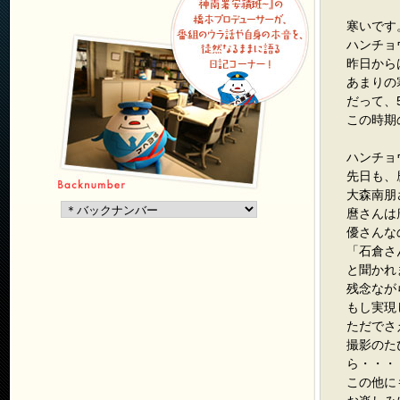
寒いです
ハンチョ
昨日から
あまりの
だって、
この時期
ハンチョ
先日も、
大森南朋
麿さんは
優さんな
「石倉さ
と聞かれ
残念なが
もし実現
ただでさ
撮影のた
ら・・・
この他に