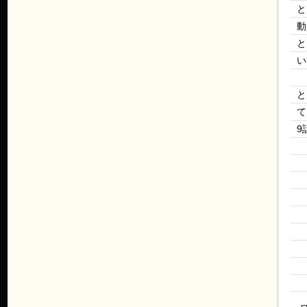
と
動
と
い
と
て
9