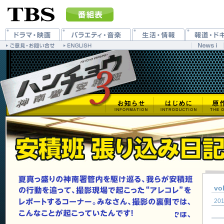
vo
201