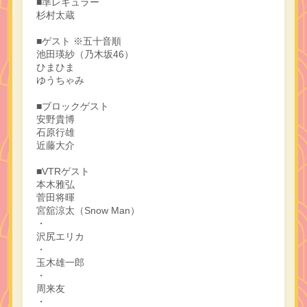
■準レギュラー
杉村太蔵
■ゲスト ※五十音順
池田瑛紗（乃木坂46）
ひまひま
ゆうちゃみ
■ブロックゲスト
安野貴博
石原行雄
近藤大介
■VTRゲスト
本木雅弘
菅田将暉
宮舘涼太（Snow Man）
・
沢尻エリカ
・
玉木雄一郎
・
周来友
・