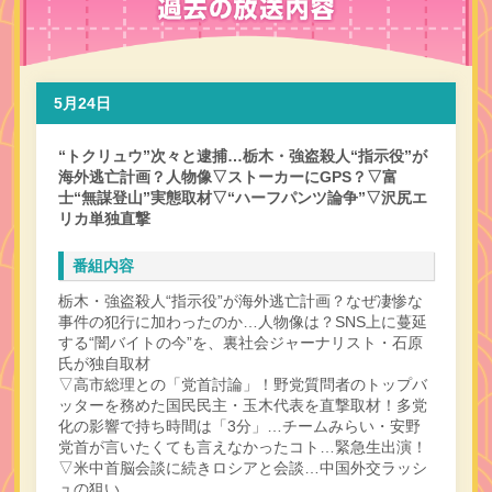
5月24日
“トクリュウ”次々と逮捕…栃木・強盗殺人“指示役”が
海外逃亡計画？人物像▽ストーカーにGPS？▽富
士“無謀登山”実態取材▽“ハーフパンツ論争”▽沢尻エ
リカ単独直撃
番組内容
栃木・強盗殺人“指示役”が海外逃亡計画？なぜ凄惨な
事件の犯行に加わったのか…人物像は？SNS上に蔓延
する“闇バイトの今”を、裏社会ジャーナリスト・石原
氏が独自取材
▽高市総理との「党首討論」！野党質問者のトップバ
ッターを務めた国民民主・玉木代表を直撃取材！多党
化の影響で持ち時間は「3分」…チームみらい・安野
党首が言いたくても言えなかったコト…緊急生出演！
▽米中首脳会談に続きロシアと会談…中国外交ラッシ
ュの狙い