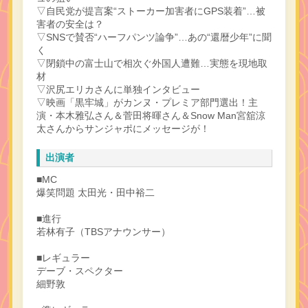
▽自民党が提言案“ストーカー加害者にGPS装着”…被
害者の安全は？
▽SNSで賛否“ハーフパンツ論争”…あの“還暦少年”に聞
く
▽閉鎖中の富士山で相次ぐ外国人遭難…実態を現地取
材
▽沢尻エリカさんに単独インタビュー
▽映画「黒牢城」がカンヌ・プレミア部門選出！主
演・本木雅弘さん＆菅田将暉さん＆Snow Man宮舘涼
太さんからサンジャポにメッセージが！
出演者
■MC
爆笑問題 太田光・田中裕二
■進行
若林有子（TBSアナウンサー）
■レギュラー
デーブ・スペクター
細野敦