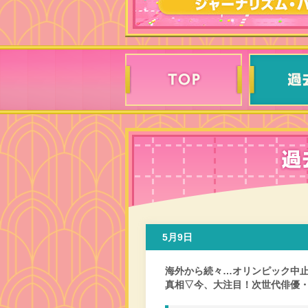
5月9日
海外から続々…オリンピック中
真相▽今、大注目！次世代俳優・