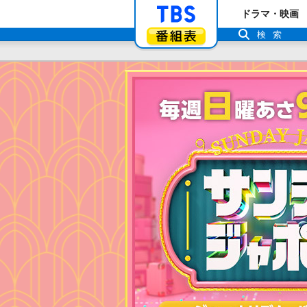
「TBSテレビ」ト
ドラマ・映画
番組表
検索