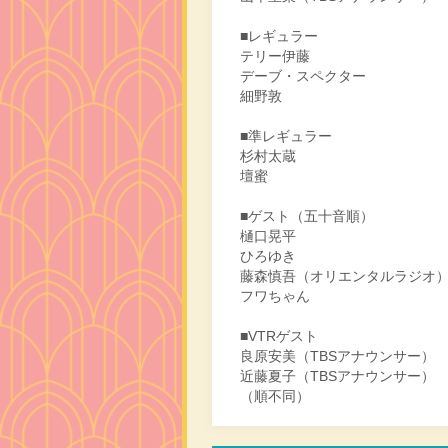
■レギュラー
テリー伊藤
デーブ・スペクター
細野敦
■準レギュラー
杉村太蔵
壇蜜
■ゲスト（五十音順）
樋口晃平
ひろゆき
藤森慎吾（オリエンタルラジオ
フワちゃん
■VTRゲスト
良原安美（TBSアナウンサー）
近藤夏子（TBSアナウンサー）
（順不同）