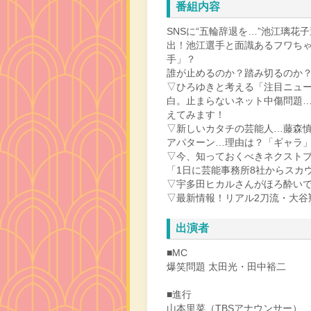
番組内容
SNSに“五輪辞退を…”池江璃
出！池江選手と面識あるフワちゃ
手」？
誰が止めるのか？踏み切るのか
▽ひろゆきと考える「注目ニュ
白。止まらないネット中傷問題
えてみます！
▽新しいカタチの芸能人…藤森慎
アパターン…理由は？「ギャラ
▽今、知っておくべきネクスト
「1日に芸能事務所8社からスカ
▽宇多田ヒカルさんがほろ酔い
▽最新情報！リアル2刀流・大谷
出演者
■MC
爆笑問題 太田光・田中裕二
■進行
山本里菜（TBSアナウンサー）