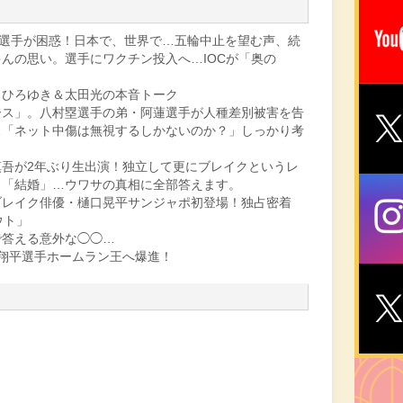
花子選手が困惑！日本で、世界で…五輪中止を望む声、続
んの思い。選手にワクチン投入へ…IOCが「奥の
？ひろゆき＆太田光の本音トーク
ース」。八村塁選手の弟・阿蓮選手が人種差別被害を告
…「ネット中傷は無視するしかないのか？」しっかり考
吾が2年ぶり生出演！独立して更にブレイクというレ
」「結婚」…ウワサの真相に全部答えます。
ブレイク俳優・樋口晃平サンジャポ初登場！独占密着
ウト」
で答える意外な◯◯…
翔平選手ホームラン王へ爆進！