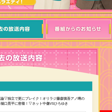
止論▽独立で更にブレイク！オリラジ藤森慎吾アノ噂の
樋口晃平に密着！▽ネット中傷VSひろゆき