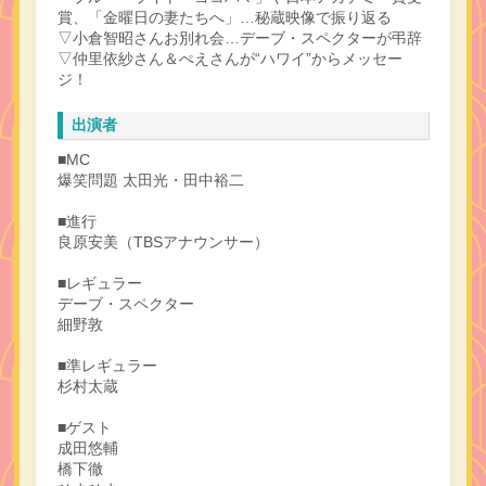
賞、「金曜日の妻たちへ」…秘蔵映像で振り返る
▽小倉智昭さんお別れ会…デーブ・スペクターが弔辞
▽仲里依紗さん＆ぺえさんが“ハワイ”からメッセー
ジ！
出演者
■MC
爆笑問題 太田光・田中裕二
■進行
良原安美（TBSアナウンサー）
■レギュラー
デーブ・スペクター
細野敦
■準レギュラー
杉村太蔵
■ゲスト
成田悠輔
橋下徹