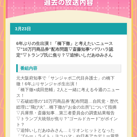
3月23日
6年ぶりの生出演！「橋下徹」と考えたいニュース
▽”10万円商品券”配布問題▽斎藤知事“パワハラ認
定”▽トランプ氏に焦り？▽追悼いしだあゆみさん
番組内容
元大阪府知事で「サンジャポ二代目弁護士」の橋下
徹！6年ぶりサンジャポ生出演！
「橋下徹×成田悠輔」2人と一緒に考える今週のニュー
ス！
▽石破総理の“10万円商品券”配布問題…自民党・歴代
総理に“飛び火”…橋下徹が“お金の出所”について指摘
▽兵庫県・斎藤知事…第三者委員会の調査結果報告
▽トランプ大統領が焦り？”ゴールドカード”がポイン
ト？
▽追悼いしだあゆみさん…ミリオンヒットとなった
「ブルー・ライト・ヨコハマ」や日本アカデミー賞受