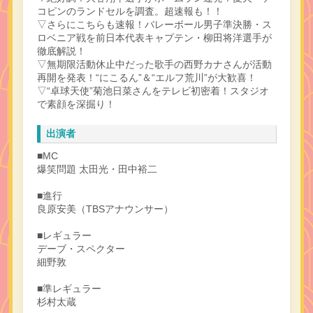
コピンのランドセルを調査。超速報も！！
▽さらにこちらも速報！バレーボール男子準決勝・ス
ロベニア戦を前日本代表キャプテン・柳田将洋選手が
徹底解説！
▽無期限活動休止中だった歌手の西野カナさんが活動
再開を発表！“にこるん”＆“エルフ荒川”が大歓喜！
▽“卓球天使”菊池日菜さんをテレビ初密着！スタジオ
で素顔を深掘り！
出演者
■MC
爆笑問題 太田光・田中裕二
■進行
良原安美（TBSアナウンサー）
■レギュラー
デーブ・スペクター
細野敦
■準レギュラー
杉村太蔵