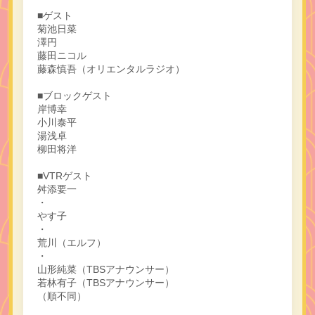
■ゲスト
菊池日菜
澤円
藤田ニコル
藤森慎吾（オリエンタルラジオ）
■ブロックゲスト
岸博幸
小川泰平
湯浅卓
柳田将洋
■VTRゲスト
舛添要一
・
やす子
・
荒川（エルフ）
・
山形純菜（TBSアナウンサー）
若林有子（TBSアナウンサー）
（順不同）