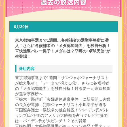
6月30日
東京都知事選まで1週間…各候補者の選挙事務所に潜
入！さらに各候補者の「メタ認知能力」を独自分析！
▽快進撃バレー男子！メダルは？▽噂の“卓球天使”が
生登場！
番組内容
東京都知事選まで1週間！サンジャポジャーナリスト
が総力取材！「データで“視える化”」さらに各候補者
の「メタ認知能力」を独自分析！舛添要一元東京知事
が選挙事務所へ
▽栃木・那須町「夫婦遺体遺棄事件」に新展開…夫婦
の長女が逮捕…犯罪ジャーナリスト小川泰平が迫る
▽国際弁護士・湯浅卓の独自解説！“バイデン氏VSト
ランプ氏”今後のアメリカ大統領を占うテレビ討論で
は…バイデン氏が大ピンチ！？その背景
▽絶好調！大谷翔平選手がホームラン連発！愛犬・デ