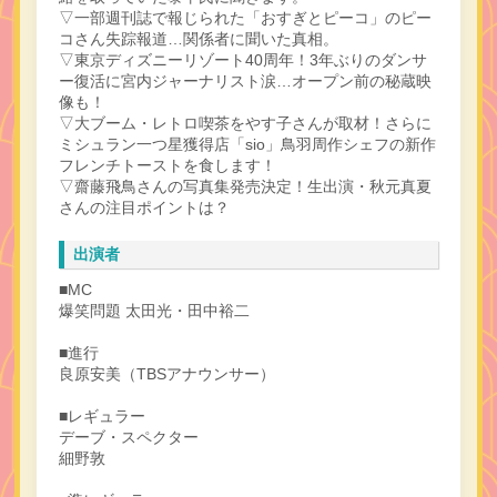
▽一部週刊誌で報じられた「おすぎとピーコ」のピー
コさん失踪報道…関係者に聞いた真相。
▽東京ディズニーリゾート40周年！3年ぶりのダンサ
ー復活に宮内ジャーナリスト涙…オープン前の秘蔵映
像も！
▽大ブーム・レトロ喫茶をやす子さんが取材！さらに
ミシュラン一つ星獲得店「sio」鳥羽周作シェフの新作
フレンチトーストを食します！
▽齋藤飛鳥さんの写真集発売決定！生出演・秋元真夏
さんの注目ポイントは？
出演者
■MC
爆笑問題 太田光・田中裕二
■進行
良原安美（TBSアナウンサー）
■レギュラー
デーブ・スペクター
細野敦