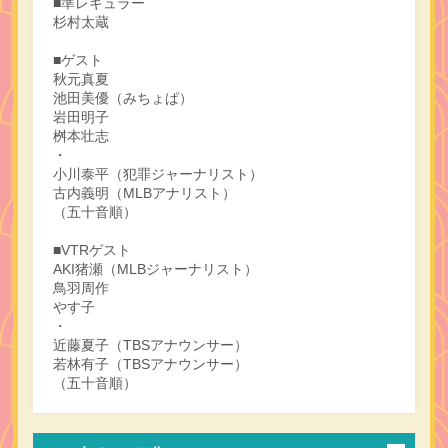
■準レギュラー
杉村太蔵
■ゲスト
秋元真夏
池田美優（みちょぱ）
岩田明子
桝本壮志
・
小川泰平（犯罪ジャーナリスト）
古内義明（MLBアナリスト）
（五十音順）
■VTRゲスト
AKI猪瀬（MLBジャーナリスト）
鳥羽周作
やす子
・
近藤夏子（TBSアナウンサー）
若林有子（TBSアナウンサー）
（五十音順）