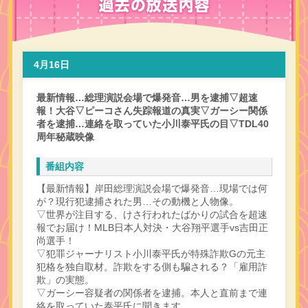
4月16日
最新情報…総理演説会場で爆発音…男を逮捕▽超速
報！大谷▽ピーコさん失踪報道の真実▽ガーシー関係
者を逮捕…連絡を取っていた小川泰平氏の目▽TDL40
周年秘蔵映像
番組内容
【最新情報】岸田総理演説会場で爆発音…現場では何
が？現行犯逮捕された男…その動機と人物像。
▽世界が注目する、けさ行われたばかりの試合を超速
報でお届け！MLB日本人対決・大谷翔平選手vs吉田正
尚選手！
▽犯罪ジャーナリスト小川泰平氏が特殊詐欺Gの元主
犯格を独自取材。詐欺をする側も騙される？「雇用詐
欺」の実態。
▽ガーシー容疑者の関係者を逮捕。本人と直前まで連
絡を取っていた泰平氏に聞きます。