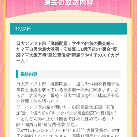
12月3日
日大アメフト部「廃部問題」学生の自首の機会奪っ
た？▽自民党最大派閥・安倍派…1億円超の”裏金”疑
惑？▽大阪万博”建設費倍増”問題▽やす子のスイカゲ
ーム！
番組内容
日大アメフト部「廃部問題」…週に3〜4回林真理子理
事長と連絡を取っている茂木健一郎氏に聞きます。さ
らに、太田光が、母校・日大で講演を行い林真理子氏
と対面！何を語った？
▽「パンドラの箱が開いた」自民党最大派閥・安倍
派”派…1億円超の”キックバック裏金疑惑”の真相は？
▽どんどん膨れ上がり国会で揉めに揉めている「大
阪・関西万博”建設費倍増”問題」
▽Z世代トレンドアワード”ヒト部門”大賞受賞の、やす
子が挑戦！かまいたちさん、霜降り明星せいやさんな