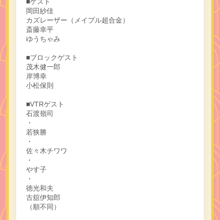
■ゲスト
岡田紗佳
カズレーザー（メイプル超合金）
斎藤幸平
ゆうちゃみ
■ブロックゲスト
茂木健一郎
岸博幸
小松保則
■VTRゲスト
石渡嶺司
・
若狭勝
・
佐々木チワワ
・
やす子
・
徳光和夫
古舘伊知郎
（順不同）