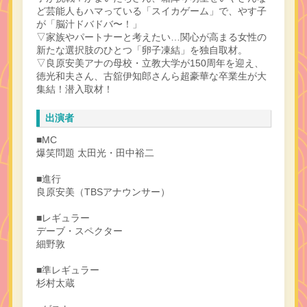
ど芸能人もハマっている「スイカゲーム」で、やす子
が「脳汁ドバドバ〜！」
▽家族やパートナーと考えたい…関心が高まる女性の
新たな選択肢のひとつ「卵子凍結」を独自取材。
▽良原安美アナの母校・立教大学が150周年を迎え、
徳光和夫さん、古舘伊知郎さんら超豪華な卒業生が大
集結！潜入取材！
出演者
■MC
爆笑問題 太田光・田中裕二
■進行
良原安美（TBSアナウンサー）
■レギュラー
デーブ・スペクター
細野敦
■準レギュラー
杉村太蔵