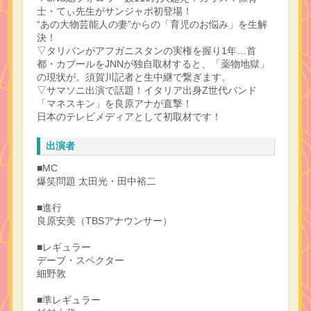
士・てぃ先生がサンジャポ初登場！
“あの大物芸能人の妻”からの「育児のお悩み」を生解
決！
▽タリバンがアフガニスタンの実権を握り1年…首
都・カブールをJNNが独自取材すると、「薬物地獄」
の現状が。須賀川記者と生中継で繋ぎます。
▽サマソニ出演で話題！イタリア出身Z世代バンド
「マネスキン」を良原アナが直撃！
日本のテレビメディアとして初取材です！
出演者
■MC
爆笑問題 太田光・田中裕二
■進行
良原安美（TBSアナウンサー）
■レギュラー
デーブ・スペクター
細野敦
■準レギュラー