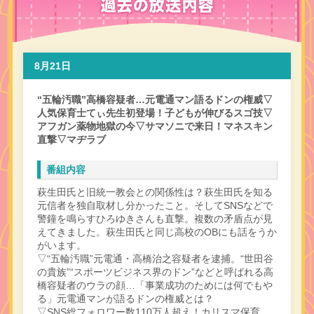
8月21日
“五輪汚職”高橋容疑者…元電通マン語るドンの権威▽
人気保育士てぃ先生初登場！子どもが伸びるスゴ技▽
アフガン薬物地獄の今▽サマソニで来日！マネスキン
直撃▽マヂラブ
番組内容
萩生田氏と旧統一教会との関係性は？萩生田氏を知る
元信者を独自取材し分かったこと。そしてSNSなどで
警鐘を鳴らすひろゆきさんも直撃。複数の矛盾点が見
えてきました。萩生田氏と同じ高校のOBにも話をうか
がいます。
▽“五輪汚職”元電通・高橋治之容疑者を逮捕。“世田谷
の貴族”“スポーツビジネス界のドン”などと呼ばれる高
橋容疑者のウラの顔…「事業成功のためには何でもや
る」元電通マンが語るドンの権威とは？
▽SNS総フォロワー数110万人超え！カリスマ保育