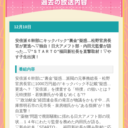
12月10日
安倍派６幹部にキックバック”裏金”疑惑…松野官房長
官が更迭へ▽独自！日大アメフト部・内田元監督が語
った…▽”ＳＴＡＲＴＯ”福田新社長を直撃取材！▽や
す子生出演！
番組内容
安倍派６幹部に“裏金”疑惑…派閥の元事務総長・松野
官房長官に1000万円超の“キックバック不記載”疑惑…
更迭へ？「安倍派」を捜査する「特捜」の狙いとは？
元特捜部・若狭勝氏が今週も“めくる”!?
▽”政治献金”経団連会長の発言が物議をかもす中…兵
庫県明石市の元市長・泉房穂氏から”ある指摘”が！独
自直撃！
▽”薬物”問題で廃部騒動に揺れる日大アメフト部の現
状…１４年にわたり監督を務めた内田氏が語る。
▽新会社名「STARTO」。福田新社長が囲み取材に応