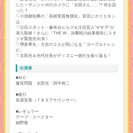
じた！サンジャポのカメラに「太田さん…」!? 何を語
った？
▽小池都知事の「高校実質無償化」宣言にホリエモン
は…
▽注目スポット・麻布台ヒルズを注目芸人”やす子”が
潜入取材！さらに「THE W」決勝戦の結果報告にスタ
ジオ緊急生出演！
▽博多華丸・大吉の２人が気になる「ヨーグルトレシ
ピ」
▽太田光＆光代社長がディズニー旅行を振り返る！
出演者
■ＭＣ
爆笑問題 太田光・田中裕二
■進行
良原安美（ＴＢＳアナウンサー）
■レギュラー
デーブ・スペクター
細野敦