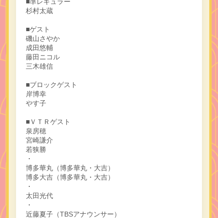
■準レギュラー
杉村太蔵
■ゲスト
磯山さやか
成田悠輔
藤田ニコル
三木雄信
■ブロックゲスト
岸博幸
やす子
■ＶＴＲゲスト
泉房穂
宮崎謙介
若狭勝
・
博多華丸（博多華丸・大吉）
博多大吉（博多華丸・大吉）
・
太田光代
・
近藤夏子（TBSアナウンサー）