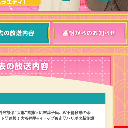
斗容疑者“大麻”逮捕▽広末涼子氏…W不倫騒動の余
ト▽速報！大谷翔平HRトップ独走▽ハリポタ新施設