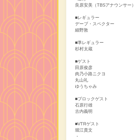
良原安美（TBSアナウンサー）
■レギュラー
デーブ・スペクター
細野敦
■準レギュラー
杉村太蔵
■ゲスト
田原俊彦
肉乃小路ニクヨ
丸山礼
ゆうちゃみ
■ブロックゲスト
石原行雄
古内義明
■VTRゲスト
堀江貴文
・