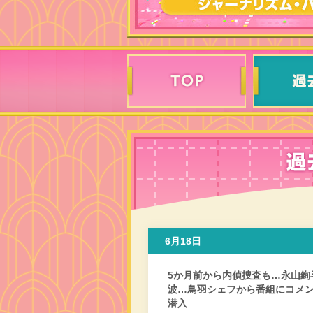
6月18日
5か月前から内偵捜査も…永山絢
波…鳥羽シェフから番組にコメン
潜入