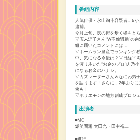
番組内容
人気俳優・永山絢斗容疑者…5か
逮捕。
今月上旬、夜の街を歩く姿をとら
▽広末涼子さん“W不倫騒動”の
組に届いたコメントには…
▽ホームラン量産でランキング
中、気になる今後は？▽日経平
を渡り歩いた“お金のプロ”肉乃
になるお金のハナシ。
▽カズレーザーさん＆なにわ男
を語ります！さらに…2年ぶりに
像も！
▽ホリエモンの地方創成プロジ
出演者
■MC
爆笑問題 太田光・田中裕二
■進行