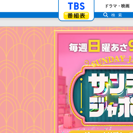
「TBSテレビ」ト
ドラマ・映画
番組表
検索