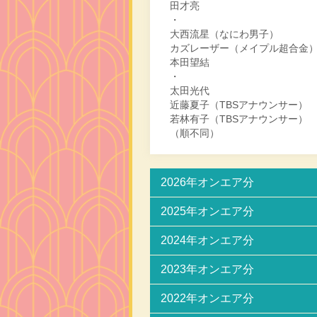
田才亮
・
大西流星（なにわ男子）
カズレーザー（メイプル超合金
本田望結
・
太田光代
近藤夏子（TBSアナウンサー）
若林有子（TBSアナウンサー）
（順不同）
2026年オンエア分
2025年オンエア分
2024年オンエア分
2023年オンエア分
2022年オンエア分