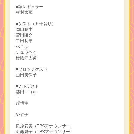
■準レギュラー
杉村太蔵
■ゲスト（五十音順）
岡田結実
曽田陵介
中田花奈
ぺこぱ
シュウペイ
松陰寺太勇
■ブロックゲスト
山田美保子
■VTRゲスト
藤田ニコル
・
岸博幸
・
やす子
・
良原安美（TBSアナウンサー）
近藤夏子（TBSアナウンサー）