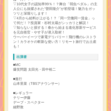
▽10代女子の認知率99％！？舞台「弱虫ペダル」の主
人公にも抜擢された“曽田陵介”が初登場！魅力をガッ
ツリと深堀りします！
▽4月から給料が上がる！？「同一労働同一賃金」っ
て何だ！？投資家・杉村太蔵がシッカリと解説！
▽知らないと損する！春から始まる進化形新サービス
を元自衛官・やす子が潜入取材！
ウーバーイーツで家電デリバリー！飛行機のレストラ
ン！カラオケの斬新な使い方！リモート旅行でお土産
も！
出演者
■MC
爆笑問題 太田光・田中裕二
■進行
山本里菜（TBSアナウンサー）
■レギュラー
テリー伊藤
デーブ・スペクター
細野敦