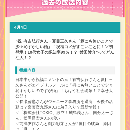
4月4日
“祝”有吉弘行さん・夏目三久さん「柄にも無いことで
少々恥ずかしい婚」！祝福コメがすごいことに！▽初
登場！10代女子の認知率99％！？“曽田陵介”ってどん
な人！？
番組内容
日本中から祝福コメントの嵐！有吉弘行さんと夏目三
久さんがエイプリルフールに「柄にも無いことで少々
恥ずかしいのですが婚」！もはや社会現象！？幸せ大
公開！
▽長瀬智也さんがジャニーズ事務所を退所…今後の活
動は？宮藤官九郎さんに弟子入り？最新情報！
▽「株式会社TOKIO」設立！城島茂さん、国分太一さ
ん、松岡昌宏さんの想い
▽前澤友作さんと剛力彩芽さんが2度目の破局…原因
は「月」！？