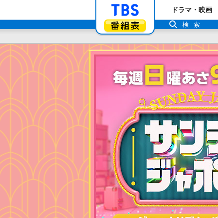
「TBSテレビ」ト
ドラマ・映画
番組表
検索