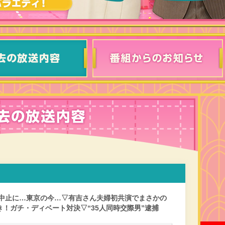
も中止に…東京の今…▽有吉さん夫婦初共演でまさかの
き！ガチ・ディベート対決▽“35人同時交際男”逮捕