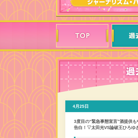
4月25日
3度目の“緊急事態宣言”酒提供
告白！▽太田光VS論破王ひろゆ