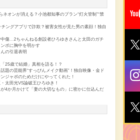
らネオンが消える？小池都知事のプラン“灯火管制”“禁
ッチングアプリで詐欺？被害女性が見た男の素顔！独自
謗中傷…2ちゃんねる創設者ひろゆきさんと太田のガチ
ャンポに胸中を明かす
さんの引退表明
「25歳で結婚」真相を語る！？
話題の芸能界“すっぴんメイク動画”！独自映像・金ド
サンジャポのためだけにやってくれた！
・太田光VS論破王ひろゆき！
が4か月かけて「妻の大切なもの」に密かに仕込んだ