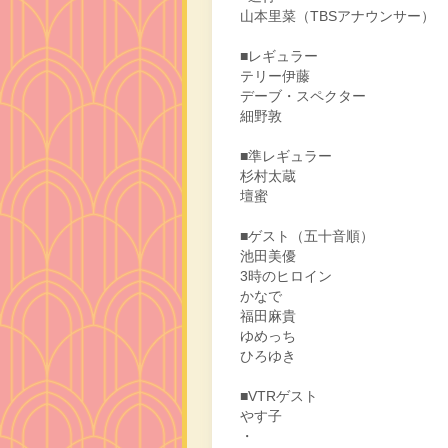
山本里菜（TBSアナウンサー）
■レギュラー
テリー伊藤
デーブ・スペクター
細野敦
■準レギュラー
杉村太蔵
壇蜜
■ゲスト（五十音順）
池田美優
3時のヒロイン
かなで
福田麻貴
ゆめっち
ひろゆき
■VTRゲスト
やす子
・