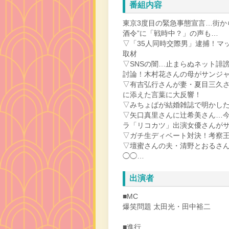
番組内容
東京3度目の緊急事態宣言…街か
酒令”に「戦時中？」の声も…
▽「35人同時交際男」逮捕！マ
取材
▽SNSの闇…止まらぬネット誹
討論！木村花さんの母がサンジ
▽有吉弘行さんが妻・夏目三久
に添えた言葉に大反響！
▽みちょぱが結婚雑誌で明かした
▽矢口真里さんに辻希美さん…今
ラ「リコカツ」出演女優さんが
▽ガチ生ディベート対決！考察王
▽壇蜜さんの夫・清野とおるさん
◯◯…
出演者
■MC
爆笑問題 太田光・田中裕二
■進行