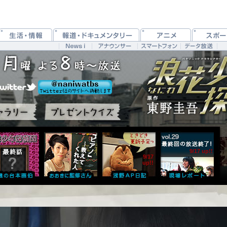
9/17 up!!
9/17
up!!