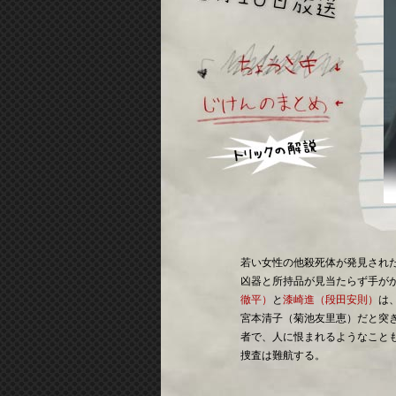
若い女性の他殺死体が発見され
凶器と所持品が見当たらず手が
徹平）
と
漆崎進（段田安則）
は
宮本清子（菊池友里恵）だと突
者で、人に恨まれるようなこと
捜査は難航する。