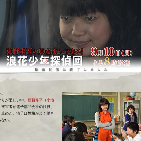
た。
かりが乏しい中、
新藤修平（小池
、被害者が電子部品会社の社員、
き止めた。清子は性格がよく働き
もない。