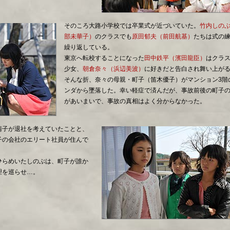
そのころ大路小学校では卒業式が近づいていた。
竹内しの
部未華子）
のクラスでも
原田郁夫（前田航基）
たちは式の
繰り返している。
東京へ転校することになった
田中鉄平（濱田龍臣）
はクラ
少女、
朝倉奈々（浜辺美波）
に好きだと告白され舞い上が
そんな折、奈々の母親・町子（笛木優子）がマンション3階
ンダから墜落した。幸い軽症で済んだが、事故前後の町子
があいまいで、事故の真相はよく分からなかった。
清子が退社を考えていたことと、
子の会社のエリート社員が住んで
ひらめいたしのぶは、町子が誰か
理を巡らせ…。