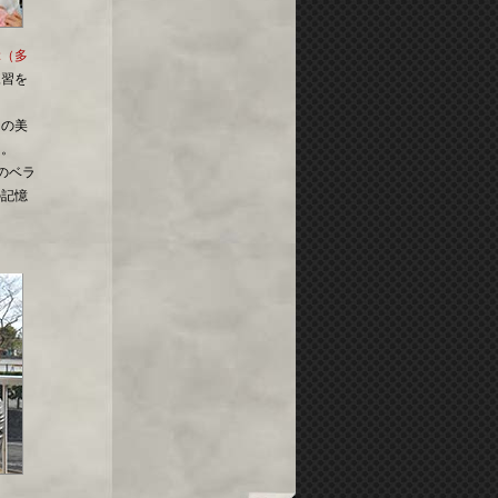
ぶ（多
練習を
スの美
る。
のベラ
の記憶