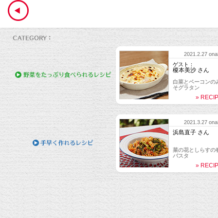
2021.2.27 onai
ゲスト：
榎本美沙 さん
白菜とベーコンの
そグラタン
» RECI
2021.1.9 ona
ゲスト：
與那城奨 さん
2021.3.27 onai
ハヤシライス
浜島直子 さん
» RECI
菜の花としらすの
パスタ
» RECI
2021.2.13 onai
ゲスト：
榎本美沙 さん
みそトリュフチョ
» RECI