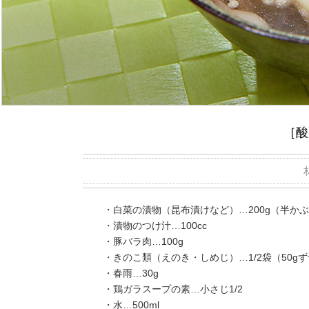
［
・白菜の漬物（昆布漬けなど）…200g（半か
・漬物のつけ汁…100cc
・豚バラ肉…100g
・きのこ類（えのき・しめじ）…1/2袋（50g
・春雨…30g
・鶏ガラスープの素…小さじ1/2
・水…500ml