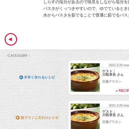
しらすの塩分があるので味見をしながら塩分を
パスタがくっつきやすいので、ゆでているとき
水からパスタを茹でることで普通に茹でるパス
2021.3.20 onai
ゲスト：
川島章良 さん
豆腐グラタン
» RECI
2021.3.20 onai
ゲスト：
川島章良 さん
豆腐グラタン