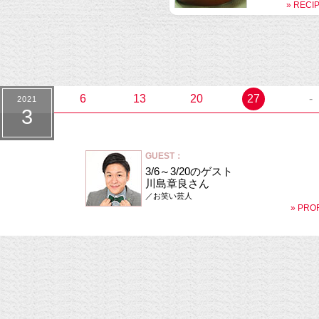
» RECI
6
13
20
27
-
2021
3
GUEST：
3/6～3/20のゲスト
川島章良さん
／お笑い芸人
» PRO