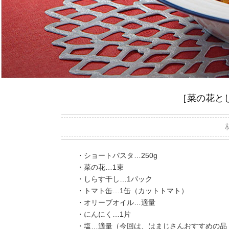
［菜の花と
・ショートパスタ…250g
・菜の花…1束
・しらす干し…1パック
・トマト缶…1缶（カットトマト）
・オリーブオイル…適量
・にんにく…1片
・塩…適量（今回は、はまじさんおすすめの品：