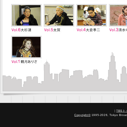
｜
TBS
Copyright
©
1995-2026, Tokyo Broadc