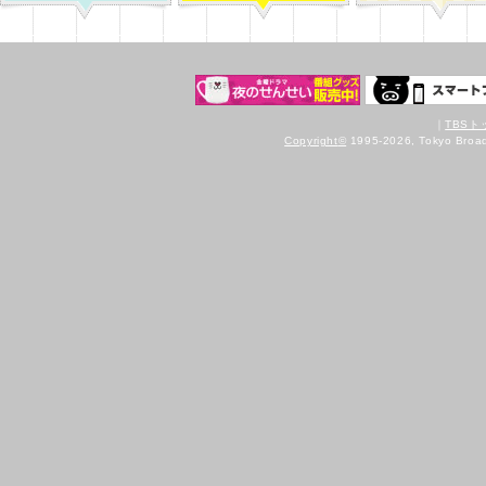
2014.3.7
織本順吉さんインタビューをアップしま
した！
2014.2.28
フォトギャラリーを更新しました！
2014.2.26
三浦大知さんからのスペシャルコメン
ト！
2014.2.26
山本舞香さんからのスペシャルコメン
ト！
｜
TBS
Copyright
©
1995-2026, Tokyo Broadc
2014.2.24
山本舞香さんインタビューをアップしま
した！
2014.2.18
高橋一生さんインタビューをアップしま
した！
2014.2.12
桃ちゃんが履いていたソックス＆クシュ
を発売中！
2014.2.12
4年1組クラスメイトのイラストを壁紙配
信！
2014.2.10
大杉漣さんインタビューをアップしまし
た！
2014.2.3
人物相関図に大杉さん演じる仙波剛三を
追加！
2014.2.3
太賀さんインタビューをアップしまし
た！
2014.1.31
主題歌「Anchor」配信情報！
2014.1.28
大倉孝二さんインタビューをアップしま
した！
2014.1.23
清水くるみさんインタビューをアップし