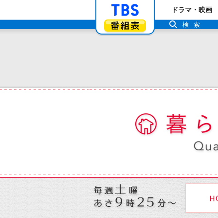
「TBSテレビ」ト
ドラマ・映画
番組表
検索