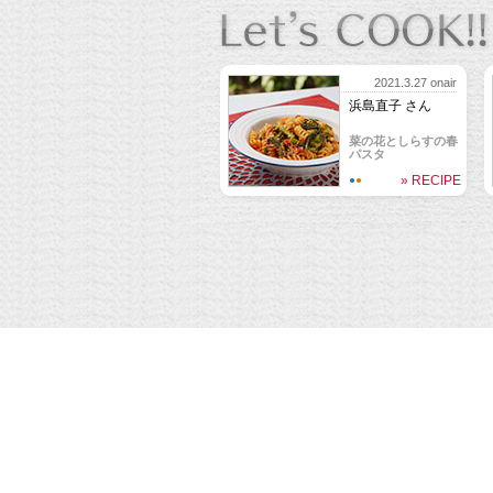
2021.3.27 onair
浜島直子 さん
菜の花としらすの春
パスタ
» RECIPE
●
●
Copyright
©
1995-2026, Tokyo Broadcasting Sys