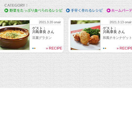
2021.3.20 onair
2021.3.13 onair
ゲスト：
ゲスト：
川島章良 さん
川島章良 さん
豆腐グラタン
和風チキンナゲット
» RECIPE
» RECIP
●
●
●
●
tem Television, Inc. All Rights Reserved.