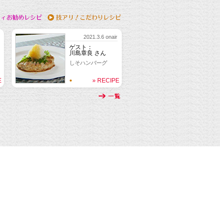
2021.3.6 onair
ゲスト：
川島章良 さん
しそハンバーグ
E
» RECIPE
●