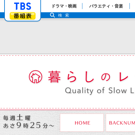
「TBSテレビ」トップページ
ドラマ・映画
バラエティ・音楽
番組表
検索