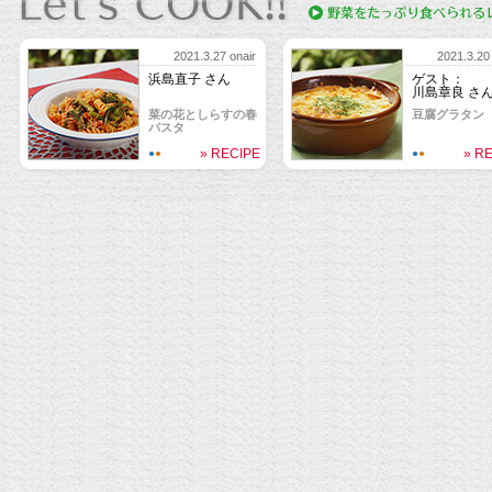
2021.3.27 onair
2021.3.20 
浜島直子 さん
ゲスト：
川島章良 さ
菜の花としらすの春
豆腐グラタン
パスタ
» RECIPE
» R
●
●
●
●