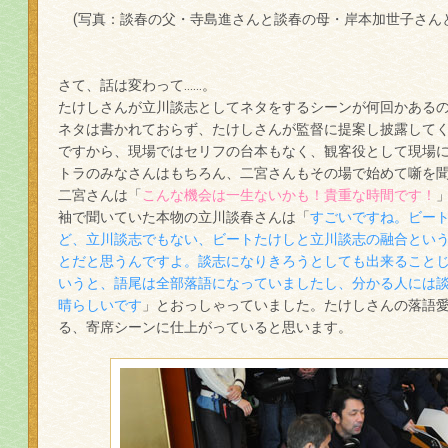
(写真：談春の父・寺島進さんと談春の母・岸本加世子さん
さて、話は変わって……。
たけしさんが立川談志としてネタをするシーンが何回かある
ネタは書かれておらず、たけしさんが監督に提案し披露して
ですから、現場ではセリフの台本もなく、観客役として現場
トラのみなさんはもちろん、二宮さんもその場で始めて噺を聞
二宮さんは「
こんな機会は一生ないかも！貴重な時間です！
袖で聞いていた本物の立川談春さんは「
すごいですね。ビー
ど、立川談志でもない、ビートたけしと立川談志の融合という
とだと思うんですよ。談志になりきろうとしても出来ること
いうと、語尾は全部落語になっていましたし、分かる人には
晴らしいです
」とおっしゃっていました。たけしさんの落語
る、寄席シーンに仕上がっていると思います。