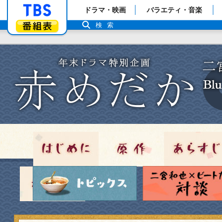
「TBSテレビ」トップページ
ドラマ・映画
バラエティ・音楽
番組表
検索
はじめに
原作
トピックス
掲示板