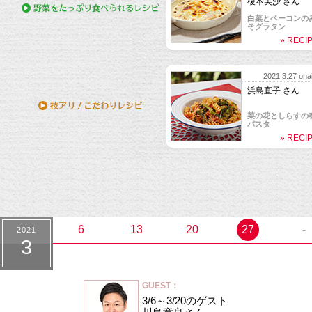
榎本美沙 さん
白菜とベーコンの
そグラタン
» RECI
2021.1.9 ona
ゲスト：
與那城奨 さん
2021.3.27 onai
ハヤシライス
浜島直子 さん
» RECI
菜の花としらすの
パスタ
» RECI
2021.3.6 ona
ゲスト：
川島章良 さん
しそハンバーグ
» RECI
6
13
20
27
-
2021
3
GUEST：
3/6～3/20のゲスト