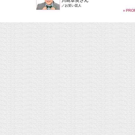
川島章良さん
／お笑い芸人
» PRO