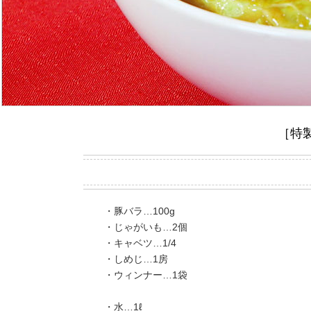
［特
・豚バラ…100g
・じゃがいも…2個
・キャベツ…1/4
・しめじ…1房
・ウィンナー…1袋
・水…1ℓ