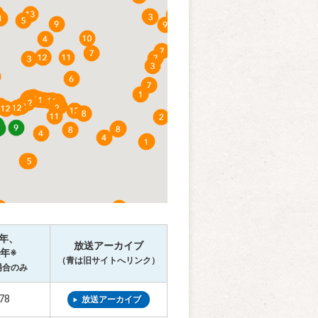
年、
放送アーカイブ
年※
（青は旧サイトへリンク）
場合のみ
78
放送アーカイブ