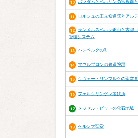
ポツダムとベルリンの宮殿群
10
ロルシュの王立修道院とアル
11
ランメルスベルク鉱山と古都
12
管理システム
バンベルクの町
13
マウルブロンの修道院群
14
クヴェートリンブルクの聖堂
15
フェルクリンゲン製鉄所
16
メッセル・ピットの化石地域
17
ケルン大聖堂
18