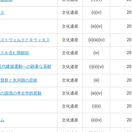
文化遺産
(i)(iv)
20
ウス
文化遺産
(iii)(iv)
20
文化遺産
(ii)(iii)(iv)
20
ェストヴェルクとキウィタス
文化遺産
(iv)
20
ウスを含む商館街
近代建築運動への顕著な貢献
文化遺産
(i)(ii)(vi)
20
文化遺産
(iii)
20
洞窟群と氷河期の芸術
文化遺産
(iii)(iv)
20
ケの国境の考古学的景観
文化遺産
(i)(ii)
20
テム
文化遺産
(ii)(iv)
20