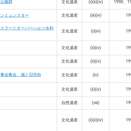
と公園群
文化遺産
(i)(ii)(iv)
1990、19
文化遺産
(iii)(iv)
19
テンミュンスター
ゴスラーとオーバーハルツ水利
文化遺産
(i)(iv)
19
文化遺産
(ii)(iv)
19
文化遺産
(ii)(iv)
19
参事会教会、城と旧市街
文化遺産
(iv)
19
文化遺産
(ii)(iv)
19
自然遺産
(viii)
19
文化遺産
(i)(ii)(iv)
19