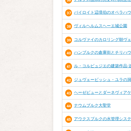
36
バイロイト辺境伯のオペラハ
37
ヴィルヘルムスヘーエ城公園
38
コルヴァイのカロリング朝ヴ
39
ハンブルクの倉庫街とチリハ
40
ル・コルビュジエの建築作品‐
41
ジュヴェービッシュ・ユラの
42
ヘーゼビューとダーネヴィア
43
ナウムブルク大聖堂
44
アウクスブルクの水管理シス
45