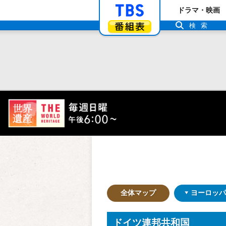
「TBSテレビ」ト
ドラマ・映画
番組表
検索
全体マップ
ヨーロッパ
ドイツ連邦共和国