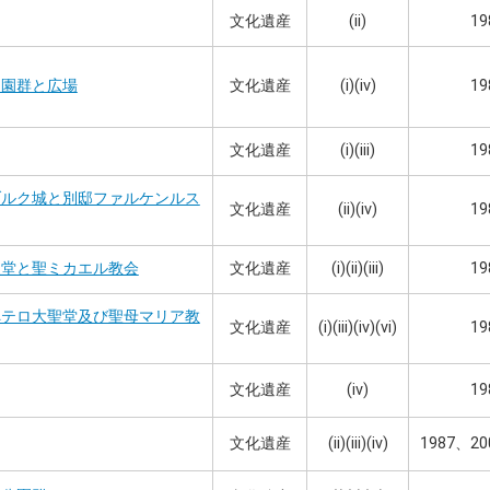
文化遺産
(ii)
19
文化遺産
(i)(iv)
19
庭園群と広場
文化遺産
(i)(iii)
19
ブルク城と別邸ファルケンルス
文化遺産
(ii)(iv)
19
文化遺産
(i)(ii)(iii)
19
聖堂と聖ミカエル教会
ペテロ大聖堂及び聖母マリア教
文化遺産
(i)(iii)(iv)(vi)
19
文化遺産
(iv)
19
文化遺産
(ii)(iii)(iv)
1987、20