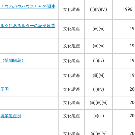
ルナウのバウハウスとその関連
文化遺産
(ii)(iv)(vi)
1996
ベルクにあるルターの記念建造
文化遺産
(iv)(vi)
19
文化遺産
(iii)(vi)
19
ル（博物館島）
文化遺産
(ii)(iv)
19
文化遺産
(iii)(vi)
19
文化遺産
(ii)(iv)
20
園王国
文化遺産
(iii)(iv)(vi)
20
文化遺産
(ii)(iii)
20
炭坑業遺産群
文化遺産
(ii)(iv)(v)
20