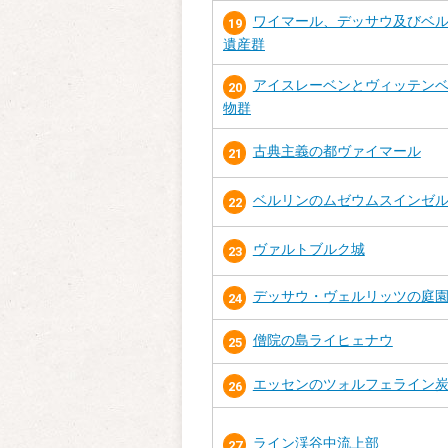
ワイマール、デッサウ及びベ
19
遺産群
アイスレーベンとヴィッテン
20
物群
古典主義の都ヴァイマール
21
ベルリンのムゼウムスインゼ
22
ヴァルトブルク城
23
デッサウ・ヴェルリッツの庭
24
僧院の島ライヒェナウ
25
エッセンのツォルフェライン
26
ライン渓谷中流上部
27