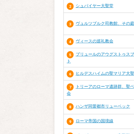
シュパイヤー大聖堂
2
ヴュルツブルク司教館、その
3
ヴィースの巡礼教会
4
ブリュールのアウグストゥス
5
ト
ヒルデスハイムの聖マリア大
6
トリーアのローマ遺跡群、聖
7
会
ハンザ同盟都市リューベック
8
ローマ帝国の国境線
9