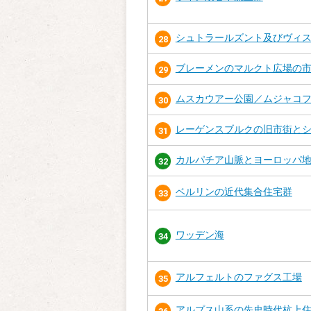
シュトラールズント及びヴィ
28
ブレーメンのマルクト広場の
29
ムスカウアー公園／ムジャコ
30
レーゲンスブルクの旧市街と
31
カルパチア山脈とヨーロッパ
32
ベルリンの近代集合住宅群
33
ワッデン海
34
アルフェルトのファグス工場
35
アルプス山系の先史時代杭上