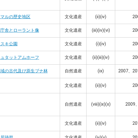
文化遺産
(ii)(iv)
20
スマルの歴史地区
文化遺産
(iii)(iv)(vi)
20
市庁舎とローラント像
文化遺産
(i)(iv)
20
フスキ公園
文化遺産
(ii)(iii)(iv)
20
シュタットアムホーフ
自然遺産
(ix)
2007、20
地域の古代及び原生ブナ林
文化遺産
(ii)(iv)
20
自然遺産
(viii)(ix)(x)
2009
文化遺産
(ii)(iv)
20
文化遺産
(iv)(v)
20
住居跡群