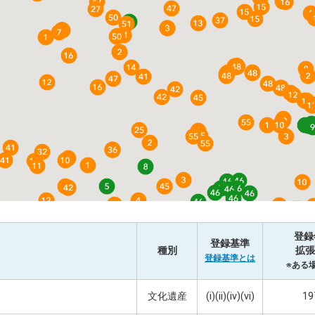
登録
登録基準
種別
拡張
登録基準とは
※ある
文化遺産
(i)(ii)(iv)(vi)
19