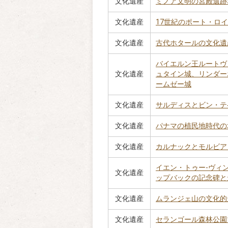
文化遺産
ミノア文明の宮殿遺跡
文化遺産
17世紀のポート・ロ
文化遺産
古代ホタールの文化遺
バイエルン王ルートヴ
文化遺産
ュタイン城、リンダー
ームゼー城
文化遺産
サルディスとビン・テ
文化遺産
パナマの植民地時代の
文化遺産
カルナックとモルビア
イエン・トゥー-ヴィ
文化遺産
ップバックの記念碑と
文化遺産
ムランジェ山の文化的
文化遺産
セランゴール森林公園