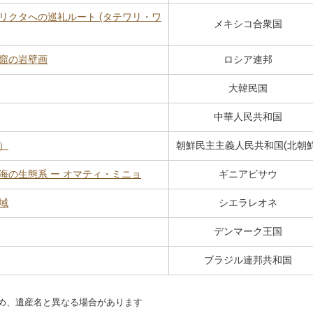
リクタへの巡礼ルート (タテワリ・ワ
メキシコ合衆国
窟の岩壁画
ロシア連邦
大韓民国
中華人民共和国
）
朝鮮民主主義人民共和国(北朝鮮
海の生態系 ー オマティ・ミニョ
ギニアビサウ
域
シエラレオネ
デンマーク王国
ブラジル連邦共和国
め、遺産名と異なる場合があります