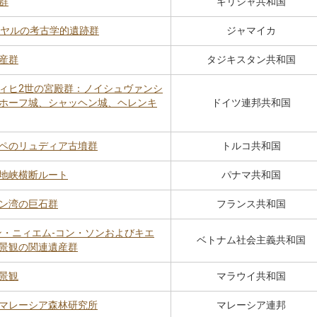
群
ギリシャ共和国
イヤルの考古学的遺跡群
ジャマイカ
産群
タジキスタン共和国
ィヒ2世の宮殿群：ノイシュヴァンシ
ホーフ城、シャッヘン城、ヘレンキ
ドイツ連邦共和国
ペのリュディア古墳群
トルコ共和国
地峡横断ルート
パナマ共和国
ン湾の巨石群
フランス共和国
ン・ニィエム-コン・ソンおよびキエ
ベトナム社会主義共和国
景観の関連遺産群
景観
マラウイ共和国
マレーシア森林研究所
マレーシア連邦