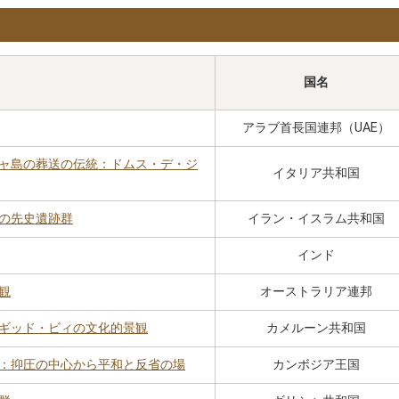
国名
アラブ首長国連邦（UAE）
ャ島の葬送の伝統：ドムス・デ・ジ
イタリア共和国
の先史遺跡群
イラン・イスラム共和国
インド
観
オーストラリア連邦
ギッド・ビィの文化的景観
カメルーン共和国
：抑圧の中心から平和と反省の場
カンボジア王国