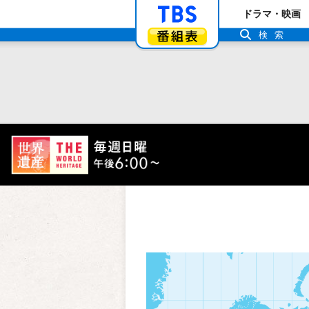
「TBSテレビ」ト
ドラマ・映画
番組表
検索