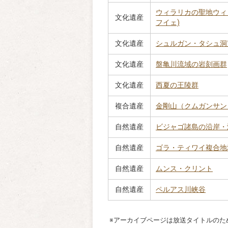
ウィラリカの聖地ウィ
文化遺産
フイェ)
文化遺産
シュルガン・タシュ洞
文化遺産
盤亀川流域の岩刻画群
文化遺産
西夏の王陵群
複合遺産
金剛山（クムガンサン
自然遺産
ビジャゴ諸島の沿岸・
自然遺産
ゴラ・ティワイ複合地
自然遺産
ムンス・クリント
自然遺産
ペルアス川峡谷
アーカイブページは放送タイトルのた