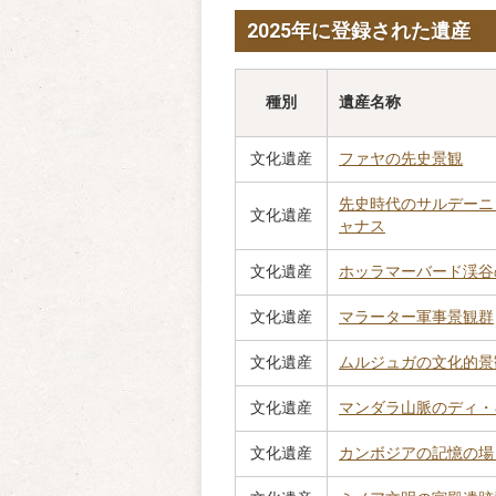
2025年に登録された遺産
種別
遺産名称
文化遺産
ファヤの先史景観
先史時代のサルデーニ
文化遺産
ャナス
文化遺産
ホッラマーバード渓谷
文化遺産
マラーター軍事景観群
文化遺産
ムルジュガの文化的景
文化遺産
マンダラ山脈のディ・
文化遺産
カンボジアの記憶の場