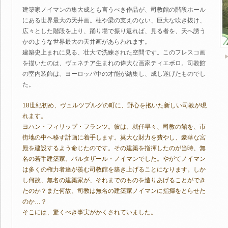
建築家ノイマンの集大成とも言うべき作品が、司教館の階段ホール
にある世界最大の天井画。柱や梁の支えのない、巨大な吹き抜け、
広々とした階段を上り、踊り場で振り返れば、見る者を、天へ誘う
かのような世界最大の天井画があらわれます。
建築史上まれに見る、壮大で洗練された空間です。このフレスコ画
を描いたのは、ヴェネチア生まれの偉大な画家ティエボロ。司教館
の室内装飾は、ヨーロッパ中の才能が結集し、成し遂げたものでし
た。
18世紀初め、ヴュルツブルグの町に、野心を抱いた新しい司教が現
れます。
ヨハン・フィリップ・フランツ。彼は、就任早々、司教の館を、市
街地の中へ移す計画に着手します。莫大な財力を費やし、豪華な宮
殿を建設するよう命じたのです。その建築を指揮したのが当時、無
名の若手建築家、バルタザール・ノイマンでした。やがてノイマン
は多くの権力者達が羨む司教館を築き上げることになります。しか
し何故、無名の建築家が、それまでのものを造りあげることができ
たのか？また何故、司教は無名の建築家ノイマンに指揮をとらせた
のか…？
そこには、驚くべき事実がかくされていました。