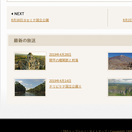
8月16日ヨセミテ国立公園
8月
2019年4月28日
開平の楼閣群と村落
2019年4月14日
チリビケテ国立公園Ⅱ
｜
TBSトップページ
｜
サイトマップ
｜
Copyright
©
1995