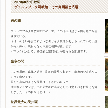
2009年8月9日放送
ヴュルツブルク司教館、その庭園群と広場
緑の間
ヴュルツブルグ司教館の中の一室。この部屋は壁が全面緑色で配色
されている。
床は、めまいをおこすようなモザイク模様があしらわれている。壁
から天井へ、境目もなく華麗な装飾が覆います。
バロックにおける、特徴的な空間演出が見られる部屋です。
皇帝の間
この部屋は、建築と絵画、彫刻の境界を超えた、魔術的な表現が人
の目を奪います。
歪んだ真珠のような天井は、まさにバロック。
建築家ノイマンは、この天井画に当時としては驚くべき仕掛けを施
しました。その仕掛けとは…？
世界最大の天井画