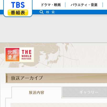
「TBSテレビ」トップページ
ドラマ・映画
バラエティ・音楽
番組表
検索