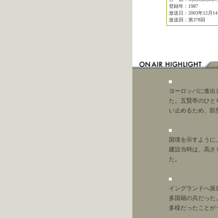
登録年：1987
放送日：2003年12月1
放送回：第378回
ヨーロッパに進出
た。五賢帝のひと
い止めるため、防
国境を示すように
建設当時は、高さ
た。
イングランドへ派
多国籍の兵だった
多様だったことが