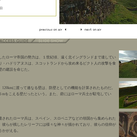
4日
したローマ帝国の勢力は、１世紀頃、遠く北イングランドまで達してい
り・ハドリアヌスは、スコットランドから攻め来るピクト人の攻撃を食
壁の建設を命じた。
、120kmに渡って連なる壁は、防壁としての機能を計算されたものだ。
５mをこえる壁だったという。また、砦にはローマ兵士が駐屯してい
遣されたローマ兵は、スペイン、スロベニアなどの領国から集められた
。彼らが残したレリーフには様々な神々が描かれており、彼らの信仰が
うかがえる。