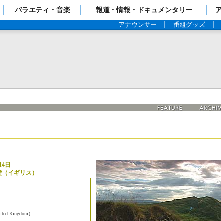
ップページ
バラエティ・音楽
報道・情報・ドキュメンタリー
アナウンサー
番組グッズ
14日
壁（イギリス）
d Kingdom）
)