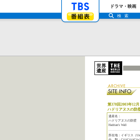
「TBSテレビ」ト
ドラマ・映画
番組表
検索
第378回2003年12月
ハドリアヌスの防
遺産名：
ハドリアヌスの防壁
Hadrian's Wall
所在地：イギリス（Unite
分 類：C(ii)C(iii)C(iv