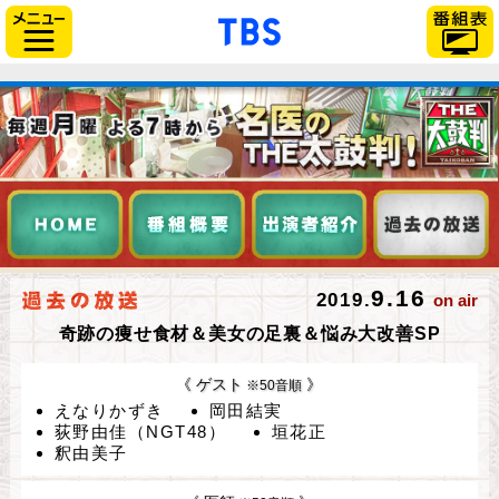
「TBSテレビ」トップペー
サイドメニュー
9.16
2019.
on air
奇跡の痩せ食材＆美女の足裏＆悩み大改善SP
《 ゲスト
》
※50音順
えなりかずき
岡田結実
荻野由佳（NGT48）
垣花正
釈由美子