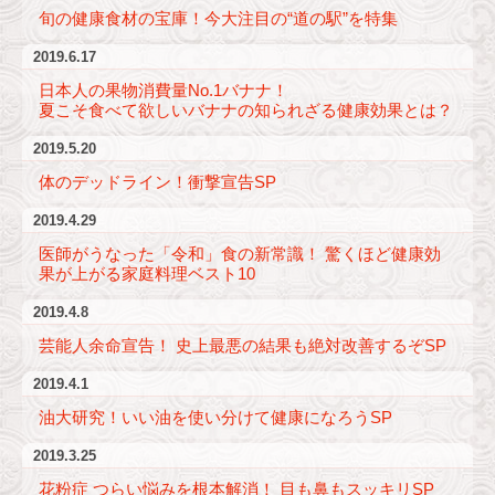
旬の健康食材の宝庫！今大注目の“道の駅”を特集
2019.6.17
日本人の果物消費量No.1バナナ！
夏こそ食べて欲しいバナナの知られざる健康効果とは？
2019.5.20
体のデッドライン！衝撃宣告SP
2019.4.29
医師がうなった「令和」食の新常識！ 驚くほど健康効
果が上がる家庭料理ベスト10
2019.4.8
芸能人余命宣告！ 史上最悪の結果も絶対改善するぞSP
2019.4.1
油大研究！いい油を使い分けて健康になろうSP
2019.3.25
花粉症 つらい悩みを根本解消！ 目も鼻もスッキリSP