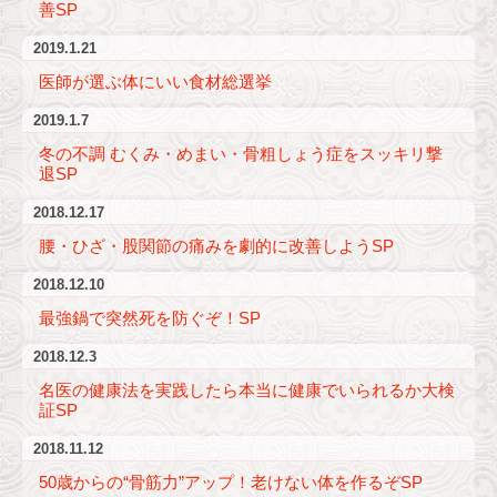
善SP
2019.1.21
医師が選ぶ体にいい食材総選挙
2019.1.7
冬の不調 むくみ・めまい・骨粗しょう症をスッキリ撃
退SP
2018.12.17
腰・ひざ・股関節の痛みを劇的に改善しようSP
2018.12.10
最強鍋で突然死を防ぐぞ！SP
2018.12.3
名医の健康法を実践したら本当に健康でいられるか大検
証SP
2018.11.12
50歳からの“骨筋力”アップ！老けない体を作るぞSP