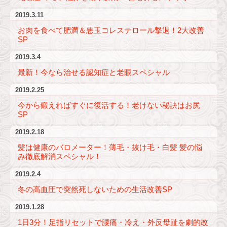
2019.3.11
お肉を食べて肥満＆悪玉コレステロール撃退！2大改善
SP
2019.3.4
最新！今なら治せる認知症と老眼スペシャル
2019.2.25
今から鍛えればすぐに復活する！老けない秘訣はお尻
SP
2019.2.18
髪は健康のバロメーター！薄毛・抜け毛・白髪 髪の悩
み徹底解消スペシャル！
2019.2.4
冬の高血圧で突然死しないための生活改善SP
2019.1.28
1日3分！足指リセットで腰痛・冷え・外反母趾を劇的改