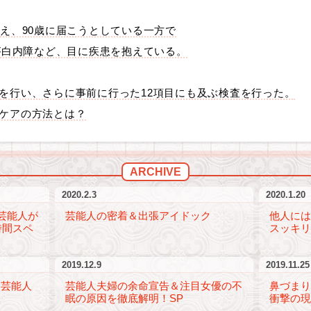
超え、90歳に届こうとしている一方で
人が白内障など、目に疾患を抱えている。
を行い、さらに事前に行った12項目にも及ぶ検査を行った。
ケアの方法とは？
ARCHIVE
2020.2.3
2020.1.20
芸能人が
芸能人の密着＆出張アイドック
他人に
時間スペ
スッキリ
2019.12.9
2019.11.25
！芸能人
芸能人夫婦の余命宣告＆注目女優の不
鼻づま
眠の原因を徹底解明！SP
衝撃の現