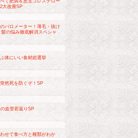
食べて肥満＆悪玉コレステロー
2大改善SP
康のバロメーター！薄毛・抜け
 髪の悩み徹底解消スペシャ
選ぶ体にいい食材総選挙
突然死を防ぐぞ！SP
らの血管若返りSP
合わせて食べ方と種類がわか