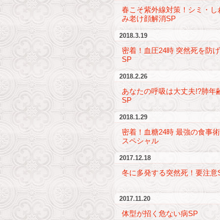
春こそ紫外線対策！シミ・し
み老け顔解消SP
2018.3.19
密着！血圧24時 突然死を防げ
SP
2018.2.26
あなたの呼吸は大丈夫!?肺年
SP
2018.1.29
密着！血糖24時 最強の食事
スペシャル
2017.12.18
冬に多発する突然死！要注意
2017.11.20
体型が招く危ない病SP