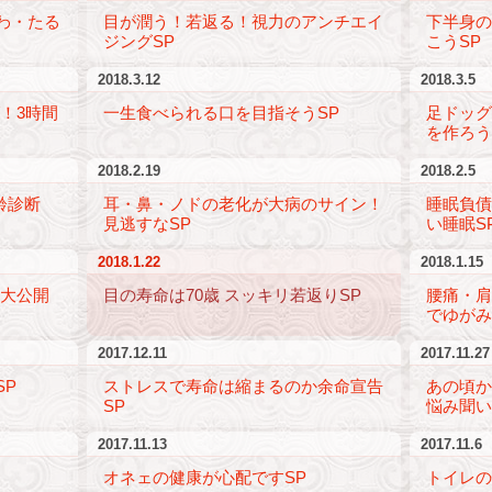
わ・たる
目が潤う！若返る！視力のアンチエイ
下半身
ジングSP
こうSP
2018.3.12
2018.3.5
！3時間
一生食べられる口を目指そうSP
足ドッ
を作ろう
2018.2.19
2018.2.5
齢診断
耳・鼻・ノドの老化が大病のサイン！
睡眠負
見逃すなSP
い睡眠S
2018.1.22
2018.1.15
術大公開
目の寿命は70歳 スッキリ若返りSP
腰痛・
でゆがみ
2017.12.11
2017.11.27
SP
ストレスで寿命は縮まるのか余命宣告
あの頃
SP
悩み聞い
2017.11.13
2017.11.6
オネェの健康が心配ですSP
トイレの