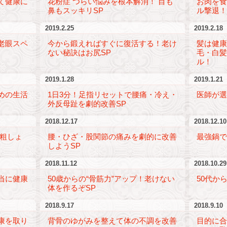
て健康に
花粉症 つらい悩みを根本解消！ 目も
お肉を
鼻もスッキリSP
ル撃退！
2019.2.25
2019.2.18
老眼スペ
今から鍛えればすぐに復活する！老け
髪は健
ない秘訣はお尻SP
毛・白髪
ル！
2019.1.28
2019.1.21
めの生活
1日3分！足指リセットで腰痛・冷え・
医師が
外反母趾を劇的改善SP
2018.12.17
2018.12.10
骨粗しょ
腰・ひざ・股関節の痛みを劇的に改善
最強鍋で
しようSP
2018.11.12
2018.10.29
当に健康
50歳からの“骨筋力”アップ！老けない
50代か
体を作るぞSP
2018.9.17
2018.9.10
康を取り
背骨のゆがみを整えて体の不調を改善
目的に