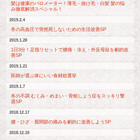
髪は健康のバロメーター！薄毛・抜け毛・白髪 髪の悩
み徹底解消スペシャル！
2019.2.4
冬の高血圧で突然死しないための生活改善SP
2019.1.28
1日3分！足指リセットで腰痛・冷え・外反母趾を劇的改
善SP
2019.1.21
医師が選ぶ体にいい食材総選挙
2019.1.7
冬の不調 むくみ・めまい・骨粗しょう症をスッキリ撃
退SP
2018.12.17
腰・ひざ・股関節の痛みを劇的に改善しようSP
2018.12.10