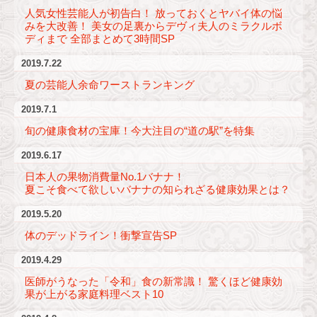
人気女性芸能人が初告白！ 放っておくとヤバイ体の悩
みを大改善！ 美女の足裏からデヴィ夫人のミラクルボ
ディまで 全部まとめて3時間SP
2019.7.22
夏の芸能人余命ワーストランキング
2019.7.1
旬の健康食材の宝庫！今大注目の“道の駅”を特集
2019.6.17
日本人の果物消費量No.1バナナ！
夏こそ食べて欲しいバナナの知られざる健康効果とは？
2019.5.20
体のデッドライン！衝撃宣告SP
2019.4.29
医師がうなった「令和」食の新常識！ 驚くほど健康効
果が上がる家庭料理ベスト10