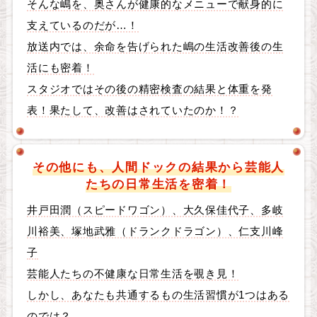
そんな嶋を、奥さんが健康的なメニューで献身的に
支えているのだが…！
放送内では、余命を告げられた嶋の生活改善後の生
活にも密着！
スタジオではその後の精密検査の結果と体重を発
表！果たして、改善はされていたのか！？
その他にも、人間ドックの結果から芸能人
たちの日常生活を密着！
井戸田潤（スピードワゴン）、大久保佳代子、多岐
川裕美、塚地武雅（ドランクドラゴン）、仁支川峰
子
芸能人たちの不健康な日常生活を覗き見！
しかし、あなたも共通するもの生活習慣が1つはある
のでは？