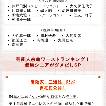
《 ゲスト
》
※50音順
井戸田潤
大久保佳代子
（スピードワゴン）
片岡鶴太郎
嶋大輔
多岐川裕美
塚地武雅
仁支川峰子
（ドランクドラゴン）
三浦雄一郎
《 医師
》
※50音順
大竹真一郎
川村優希
古賀良彦
菅原道仁
高橋通
丸田佳奈
森田豊
芸能人余命ワーストランキング！
健康シニアがダメだしSP
冒険家・三浦雄一郎が
自宅初公開！
84歳とは思えない強靭な肉体をの持ち主。
史上最高齢でエベレストの登頂に成功した事で知ら