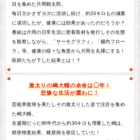
目を集めた片岡鶴太郎。
毎日欠かさずヨガに没頭し続け、約20キロもの減量
に成功したが、健康には効果があったのだろうか？
番組は片岡の日常生活に密着取材を敢行しその生態
を観察しながら、「サーモグラフィ」「腸内フロー
ラ」等、健康の様々な角度から片岡を丸裸にする！
医師たちが下した結果とは！？
激太りの嶋大輔の余命は◯年！
悲惨な生活が露わに！
芸能界復帰を果たしその激太りした姿で注目を集め
た嶋大輔。
全盛期だった80年代から約30キロも増量した嶋は、
精密検査結果、糖尿病を発症していた！