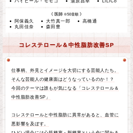
ハイヒール・モモコ
湯原昌幸
LiLiCo
《 医師
》
※50音順
阿保義久
大竹真一郎
高橋通
丸田佳奈
森田豊
コレステロール＆中性脂肪改善SP
仕事柄、外見とイメージを大切にする芸能人たち。
そんな芸能人の健康面はどうなっているのか！？
今回のテーマは誰もが気になる「コレステロール＆
中性脂肪改善SP」
コレステロールと中性脂肪に異常があると、血管に
悪影響を及ぼす。
ひどい場合には心筋梗塞・脳梗塞という命に関わる