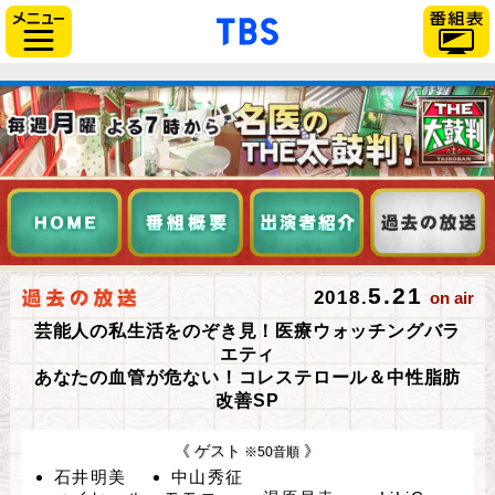
「TBSテレビ」トップペー
サイドメニュー
5.21
2018.
on air
芸能人の私生活をのぞき見！医療ウォッチングバラ
エティ
あなたの血管が危ない！コレステロール＆中性脂肪
改善SP
《 ゲスト
》
※50音順
石井明美
中山秀征