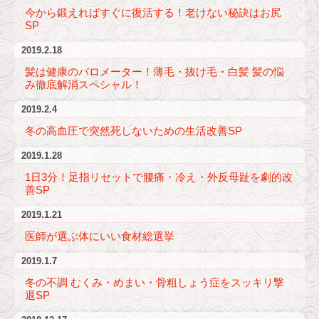
今から鍛えればすぐに復活する！老けない秘訣はお尻
SP
2019.2.18
髪は健康のバロメーター！薄毛・抜け毛・白髪 髪の悩
み徹底解消スペシャル！
2019.2.4
冬の高血圧で突然死しないための生活改善SP
2019.1.28
1日3分！足指リセットで腰痛・冷え・外反母趾を劇的改
善SP
2019.1.21
医師が選ぶ体にいい食材総選挙
2019.1.7
冬の不調 むくみ・めまい・骨粗しょう症をスッキリ撃
退SP