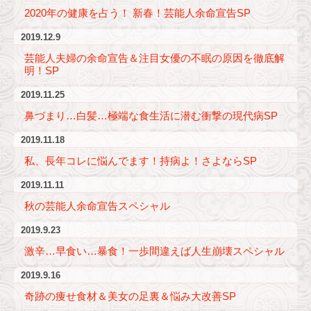
2020年の健康を占う！ 新春！芸能人余命宣告SP
2019.12.9
芸能人夫婦の余命宣告＆注目女優の不眠の原因を徹底解
明！SP
2019.11.25
鼻づまり…白髪…極端な食生活に潜む衝撃の現代病SP
2019.11.18
私、長年コレに悩んでます！持病よ！さよならSP
2019.11.11
秋の芸能人余命宣告スペシャル
2019.9.23
激辛…早食い…暴食！一歩間違えば人生崩壊スペシャル
2019.9.16
奇跡の痩せ食材＆美女の足裏＆悩み大改善SP