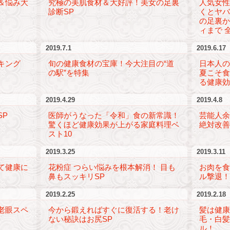
＆悩み大
究極の美肌食材＆大好評！美女の足裏
人気女性
診断SP
くとヤバ
の足裏
ィまで 
2019.7.1
2019.6.17
キング
旬の健康食材の宝庫！今大注目の“道
日本人の
の駅”を特集
夏こそ
る健康
2019.4.29
2019.4.8
SP
医師がうなった「令和」食の新常識！
芸能人余
驚くほど健康効果が上がる家庭料理ベ
絶対改善
スト10
2019.3.25
2019.3.11
て健康に
花粉症 つらい悩みを根本解消！ 目も
お肉を
鼻もスッキリSP
ル撃退！
2019.2.25
2019.2.18
老眼スペ
今から鍛えればすぐに復活する！老け
髪は健
ない秘訣はお尻SP
毛・白髪
ル！