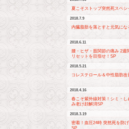
夏こそストップ突然死スペシ
2018.7.9
内臓脂肪を落とすと元気にな
2018.6.11
腰・ヒザ・股関節の痛み 2週
リセットを目指せ！SP
2018.5.21
コレステロール＆中性脂肪改
2018.4.16
春こそ紫外線対策！シミ・し
み老け顔解消SP
2018.3.19
密着！血圧24時 突然死を防げ
SP