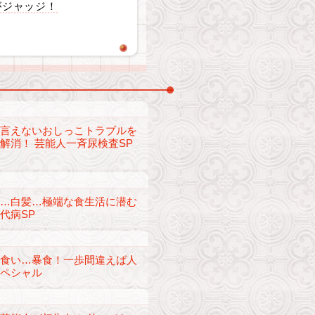
がジャッジ！
は言えないおしっこトラブルを
解消！ 芸能人一斉尿検査SP
り…白髪…極端な食生活に潜む
代病SP
早食い…暴食！一歩間違えば人
スペシャル