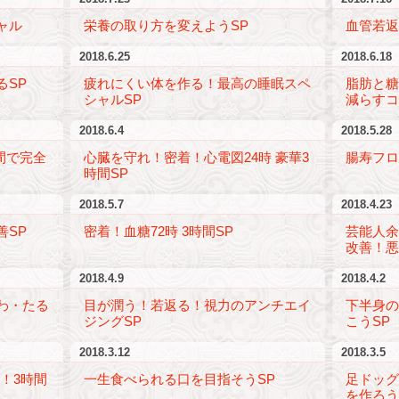
ャル
栄養の取り方を変えようSP
血管若返
2018.6.25
2018.6.18
るSP
疲れにくい体を作る！最高の睡眠スペ
脂肪と
シャルSP
減らすコ
2018.6.4
2018.5.28
間で完全
心臓を守れ！密着！心電図24時 豪華3
腸寿フロ
時間SP
2018.5.7
2018.4.23
善SP
密着！血糖72時 3時間SP
芸能人
改善！悪
2018.4.9
2018.4.2
わ・たる
目が潤う！若返る！視力のアンチエイ
下半身
ジングSP
こうSP
2018.3.12
2018.3.5
！3時間
一生食べられる口を目指そうSP
足ドッ
を作ろう