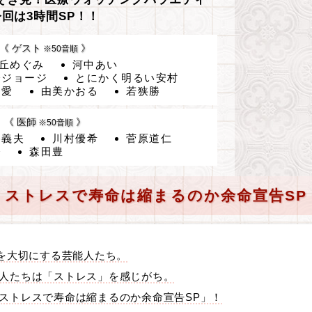
今回は3時間SP！！
《 ゲスト
》
※50音順
丘めぐみ
河中あい
橋ジョージ
とにかく明るい安村
な愛
由美かおる
若狭勝
《 医師
》
※50音順
谷義夫
川村優希
菅原道仁
奈
森田豊
ストレスで寿命は縮まるのか余命宣告SP
”を大切にする芸能人たち。
人たちは「ストレス」を感じがち。
ストレスで寿命は縮まるのか余命宣告SP」！