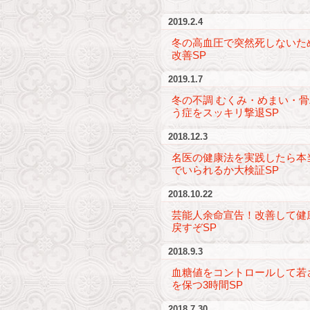
2019.2.4
冬の高血圧で突然死しないた
改善SP
2019.1.7
冬の不調 むくみ・めまい・
う症をスッキリ撃退SP
2018.12.3
名医の健康法を実践したら本
でいられるか大検証SP
2018.10.22
芸能人余命宣告！改善して健
戻すぞSP
2018.9.3
血糖値をコントロールして若
を保つ3時間SP
2018.7.30