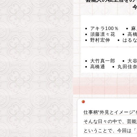
アキラ100％
麻
須藤凛々花
高
野村宏伸
はる
大竹真一郎
大
高橋通
丸田佳
仕事柄“外見とイメージ
そんな日々の中で、芸能
ということで、今回は「