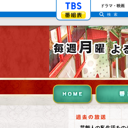
「TBSテレビ」ト
ドラマ・映画
番組表
検索
芸能人の私生活をの