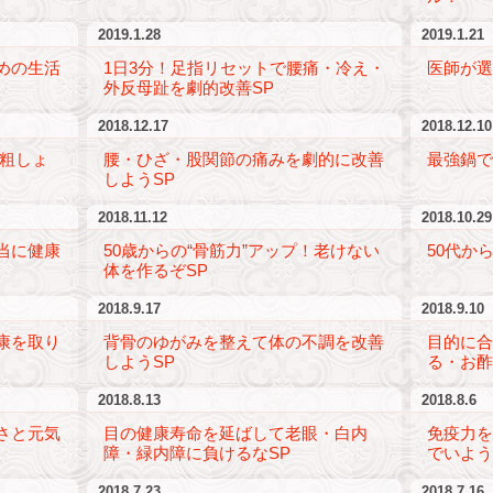
2019.1.28
2019.1.21
めの生活
1日3分！足指リセットで腰痛・冷え・
医師が
外反母趾を劇的改善SP
2018.12.17
2018.12.10
骨粗しょ
腰・ひざ・股関節の痛みを劇的に改善
最強鍋で
しようSP
2018.11.12
2018.10.29
当に健康
50歳からの“骨筋力”アップ！老けない
50代か
体を作るぞSP
2018.9.17
2018.9.10
康を取り
背骨のゆがみを整えて体の不調を改善
目的に
しようSP
る・お酢
2018.8.13
2018.8.6
さと元気
目の健康寿命を延ばして老眼・白内
免疫力を
障・緑内障に負けるなSP
でいよう
2018.7.23
2018.7.16