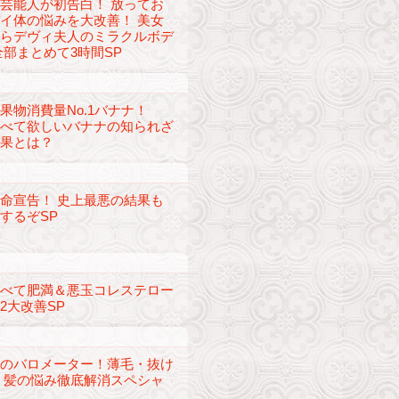
芸能人が初告白！ 放ってお
イ体の悩みを大改善！ 美女
からデヴィ夫人のミラクルボデ
全部まとめて3時間SP
果物消費量No.1バナナ！
食べて欲しいバナナの知られざ
効果とは？
命宣告！ 史上最悪の結果も
するぞSP
食べて肥満＆悪玉コレステロー
2大改善SP
康のバロメーター！薄毛・抜け
 髪の悩み徹底解消スペシャ