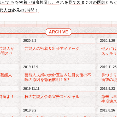
能人”たちを密着・徹底検証し、それを見てスタジオの医師たち
代人は必見の3時間！
ARCHIVE
2020.2.3
2020.1.20
芸能人が
芸能人の密着＆出張アイドック
他人に
時間スペ
スッキリ
2019.12.9
2019.11.25
！芸能人
芸能人夫婦の余命宣告＆注目女優の不
鼻づま
眠の原因を徹底解明！SP
衝撃の現
2019.11.11
2019.9.23
持病よ！
秋の芸能人余命宣告スペシャル
激辛…
生崩壊
2019.9.2
2019.8.26