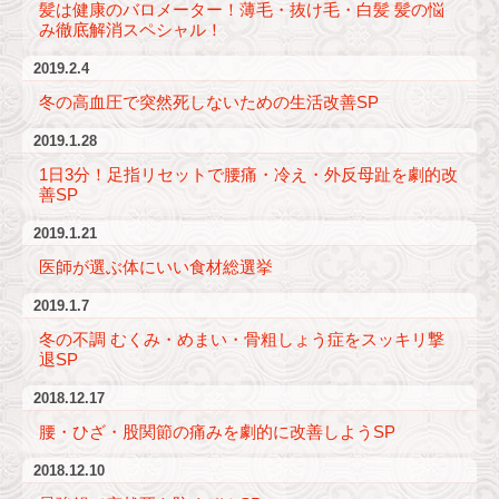
髪は健康のバロメーター！薄毛・抜け毛・白髪 髪の悩
み徹底解消スペシャル！
2019.2.4
冬の高血圧で突然死しないための生活改善SP
2019.1.28
1日3分！足指リセットで腰痛・冷え・外反母趾を劇的改
善SP
2019.1.21
医師が選ぶ体にいい食材総選挙
2019.1.7
冬の不調 むくみ・めまい・骨粗しょう症をスッキリ撃
退SP
2018.12.17
腰・ひざ・股関節の痛みを劇的に改善しようSP
2018.12.10