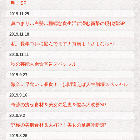
明！SP
2019.11.25
鼻づまり…白髪…極端な食生活に潜む衝撃の現代病SP
2019.11.18
私、長年コレに悩んでます！持病よ！さよならSP
2019.11.11
秋の芸能人余命宣告スペシャル
2019.9.23
激辛…早食い…暴食！一歩間違えば人生崩壊スペシャル
2019.9.16
奇跡の痩せ食材＆美女の足裏＆悩み大改善SP
2019.9.2
究極の美肌食材＆大好評！美女の足裏診断SP
2019.8.26