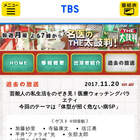
「TBSテレビ」トップペー
サイドメニュー
11.20
2017.
on air
芸能人の私生活をのぞき見！医療ウォッチングバラ
エティ
今回のテーマは「体型が招く危ない病SP」
《 ゲスト
》
※50音順
加藤紗里
寺脇康文
信江勇
平井“ファラオ”光
矢部太郎