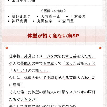
山田ルイ53世
《 医師
》
※50音順
浅野まみこ
大竹真一郎
川村優希
神戸克明
丸田佳奈
森田豊
体型が招く危ない病SP
仕事柄、外見とイメージを大切にする芸能人たち。
そんな芸能人の中でも際立って「太った芸能人」と
「ガリガリの芸能人」。
今回は、体型のせいで不調を抱える芸能人の私生活
に密着！
そんな偏った体型の芸能人の生活をスタジオの医師
たちがジャッジ！
果たして健康に悪いのはどっちなのか!?