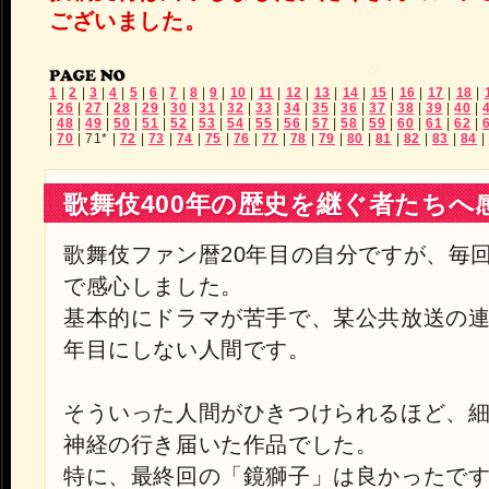
ございました。
1
|
2
|
3
|
4
|
5
|
6
|
7
|
8
|
9
|
10
|
11
|
12
|
13
|
14
|
15
|
16
|
17
|
18
|
|
26
|
27
|
28
|
29
|
30
|
31
|
32
|
33
|
34
|
35
|
36
|
37
|
38
|
39
|
40
|
|
48
|
49
|
50
|
51
|
52
|
53
|
54
|
55
|
56
|
57
|
58
|
59
|
60
|
61
|
62
|
|
70
|
71*
|
72
|
73
|
74
|
75
|
76
|
77
|
78
|
79
|
80
|
81
|
82
|
83
|
84
|
歌舞伎400年の歴史を継ぐ者たちへ
歌舞伎ファン暦20年目の自分ですが、毎
で感心しました。
基本的にドラマが苦手で、某公共放送の
年目にしない人間です。
そういった人間がひきつけられるほど、
神経の行き届いた作品でした。
特に、最終回の「鏡獅子」は良かったで