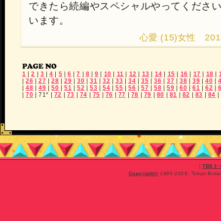
できたら続編やスペシャルやってくださ
います。
心愛 (15)女性 2013.9
1
|
2
|
3
|
4
|
5
|
6
|
7
|
8
|
9
|
10
|
11
|
12
|
13
|
14
|
15
|
16
|
17
|
18
|
|
26
|
27
|
28
|
29
|
30
|
31
|
32
|
33
|
34
|
35
|
36
|
37
|
38
|
39
|
40
|
|
48
|
49
|
50
|
51
|
52
|
53
|
54
|
55
|
56
|
57
|
58
|
59
|
60
|
61
|
62
|
|
70
|
71*
|
72
|
73
|
74
|
75
|
76
|
77
|
78
|
79
|
80
|
81
|
82
|
83
|
84
|
｜
TBS
Copyright
©
1995-2026, Tokyo Broadc