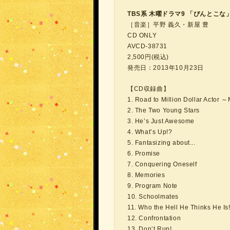
TBS系 木曜ドラマ9 「ぴんとこな」Mus
［音楽］平野 義久・新屋 豊
CD ONLY
AVCD-38731
2,500円(税込)
発売日：2013年10月23日
【CD収録曲】
1. Road to Million Dollar Actor
2. The Two Young Stars
3. He’s Just Awesome
4. What’s Up!?
5. Fantasizing about...
6. Promise
7. Conquering Oneself
8. Memories
9. Program Note
10. Schoolmates
11. Who the Hell He Thinks He Is
12. Confrontation
13. Don’t Run!