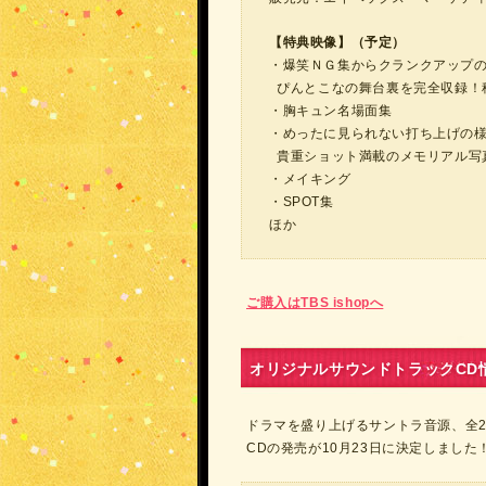
【特典映像】（予定）
・爆笑ＮＧ集からクランクアップ
ぴんとこなの舞台裏を完全収録！秘
・胸キュン名場面集
・めったに見られない打ち上げの
貴重ショット満載のメモリアル写
・メイキング
・SPOT集
ほか
ご購入はTBS ishopへ
オリジナルサウンドトラックCD
ドラマを盛り上げるサントラ音源、全
CDの発売が10月23日に決定しました