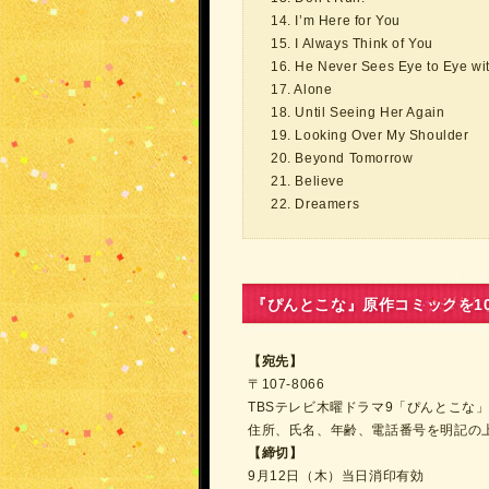
14. I’m Here for You
15. I Always Think of You
16. He Never Sees Eye to Eye wi
17. Alone
18. Until Seeing Her Again
19. Looking Over My Shoulder
20. Beyond Tomorrow
21. Believe
22. Dreamers
『ぴんとこな』原作コミックを1
【宛先】
〒107-8066
TBSテレビ木曜ドラマ9「ぴんとこな
住所、氏名、年齢、電話番号を明記の
【締切】
9月12日（木）当日消印有効