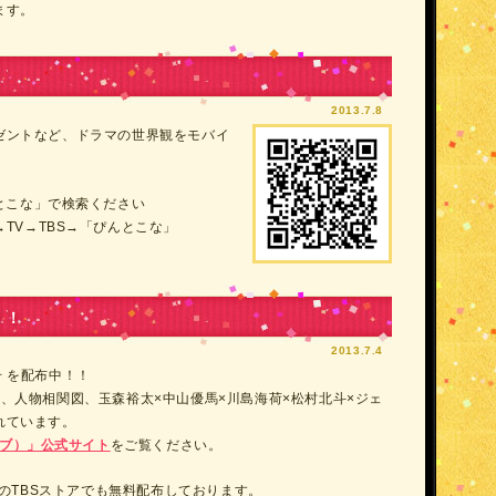
ます。
2013.7.8
ゼントなど、ドラマの世界観をモバイ
んとこな」で検索ください
TV→TBS→「ぴんとこな」
！！
2013.7.4
夏号 を配布中！！
、人物相関図、玉森裕太×中山優馬×川島海荷×松村北斗×ジェ
れています。
ラ・ブ）」公式サイト
をご覧ください。
下のTBSストアでも無料配布しております。