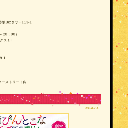
赤坂Bizタワー113-1
～20：00）
クス１F
9-1
ターストリート内
2013.7.5