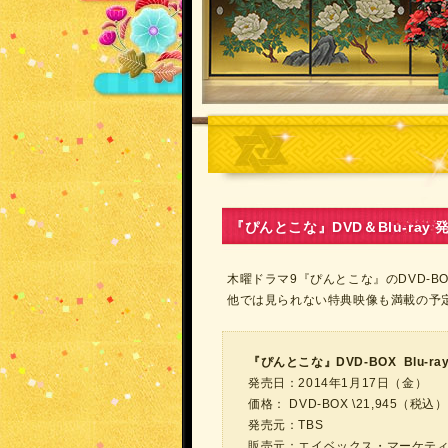
『ぴんとこな』DVD＆Blu-ray
木曜ドラマ9『ぴんとこな』のDVD-BOX
他では見られない特典映像も満載の予
『ぴんとこな』DVD-BOX Blu-ray
発売日：2014年1月17日（金）
価格： DVD-BOX \21,945（税込），
発売元：TBS
販売元：エイベックス・マーケテ