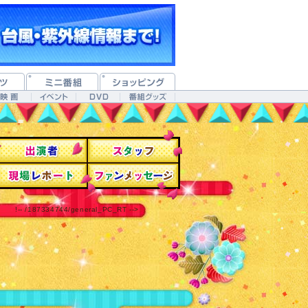
!-- /187334744/general_PC_RT -->