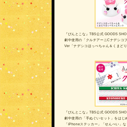
『ぴんとこな』TBS公式 GOODS SH
劇中使用の「クルチアーニCナデシコブ
Ver「ナデシコほっぺちゃん＆くまど
『ぴんとこな』TBS公式 GOODS S
劇中使用の「手ぬぐいセット」をはじ
「iPhoneステッカー」「せんべい」