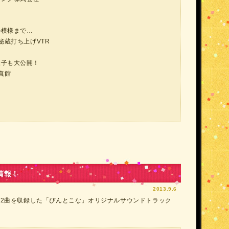
の模様まで…
蔵打ち上げVTR
様子も大公開！
真館
情報！
2013.9.6
22曲を収録した「ぴんとこな」オリジナルサウンドトラック
！