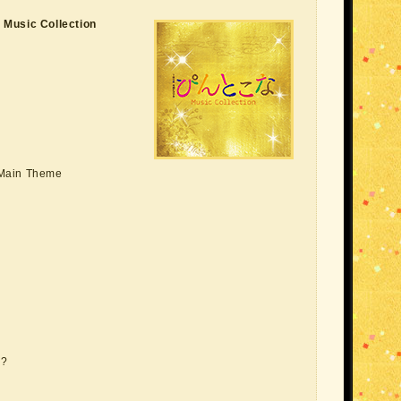
ic Collection
 ～Main Theme
!?