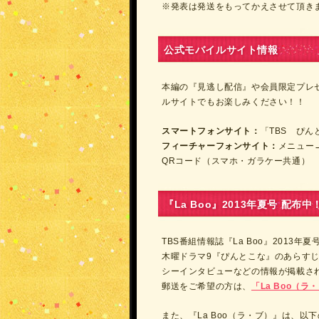
※発表は発送をもってかえさせて頂き
公式モバイルサイト情報
本編の『見逃し配信』や会員限定プレ
ルサイトでもお楽しみください！！
スマートフォンサイト：
「TBS ぴ
フィーチャーフォンサイト：
メニュー→
QRコード（スマホ・ガラケー共通）
『La Boo』2013年夏号 配布中
TBS番組情報誌『La Boo』2013年
木曜ドラマ9『ぴんとこな』のあらすじ
シーインタビューなどの情報が掲載さ
郵送をご希望の方は、
「La Boo（
また、『La Boo（ラ・ブ）』は、以