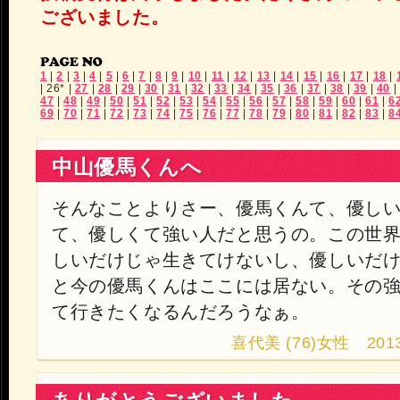
ございました。
1
|
2
|
3
|
4
|
5
|
6
|
7
|
8
|
9
|
10
|
11
|
12
|
13
|
14
|
15
|
16
|
17
|
18
|
|
26*
|
27
|
28
|
29
|
30
|
31
|
32
|
33
|
34
|
35
|
36
|
37
|
38
|
39
|
40
|
47
|
48
|
49
|
50
|
51
|
52
|
53
|
54
|
55
|
56
|
57
|
58
|
59
|
60
|
61
|
6
69
|
70
|
71
|
72
|
73
|
74
|
75
|
76
|
77
|
78
|
79
|
80
|
81
|
82
|
83
|
8
中山優馬くんへ
そんなことよりさー、優馬くんて、優し
て、優しくて強い人だと思うの。この世
しいだけじゃ生きてけないし、優しいだ
と今の優馬くんはここには居ない。その
て行きたくなるんだろうなぁ。
喜代美 (76)女性 2013.9