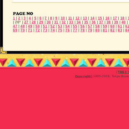
1
|
2
|
3
|
4
|
5
|
6
|
7
|
8
|
9
|
10
|
11
|
12
|
13
|
14
|
15
|
16
|
17
|
18
|
|
26*
|
27
|
28
|
29
|
30
|
31
|
32
|
33
|
34
|
35
|
36
|
37
|
38
|
39
|
40
|
47
|
48
|
49
|
50
|
51
|
52
|
53
|
54
|
55
|
56
|
57
|
58
|
59
|
60
|
61
|
6
69
|
70
|
71
|
72
|
73
|
74
|
75
|
76
|
77
|
78
|
79
|
80
|
81
|
82
|
83
|
8
｜
TBS
Copyright
©
1995-2026, Tokyo Broadc