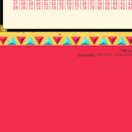
47
|
48
|
49
|
50
|
51
|
52
|
53
|
54
|
55
|
56
|
57
|
58
|
59
|
60
|
61
|
6
69
|
70
|
71
|
72
|
73
|
74
|
75
|
76
|
77
|
78
|
79
|
80
|
81
|
82
|
83
|
8
｜
TBS
Copyright
©
1995-2026, Tokyo Broadc