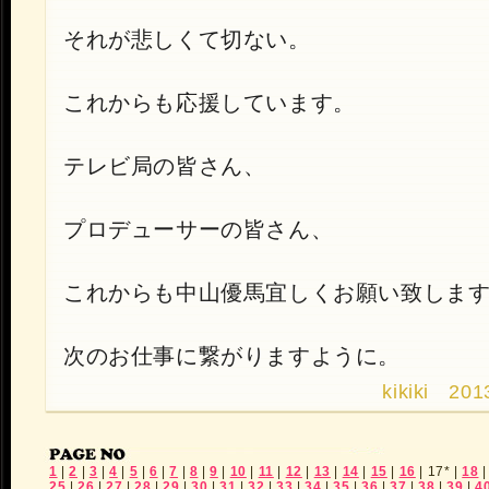
それが悲しくて切ない。
これからも応援しています。
テレビ局の皆さん、
プロデューサーの皆さん、
これからも中山優馬宜しくお願い致しま
次のお仕事に繋がりますように。
kikiki 201
1
|
2
|
3
|
4
|
5
|
6
|
7
|
8
|
9
|
10
|
11
|
12
|
13
|
14
|
15
|
16
|
17*
|
18
25
|
26
|
27
|
28
|
29
|
30
|
31
|
32
|
33
|
34
|
35
|
36
|
37
|
38
|
39
|
4