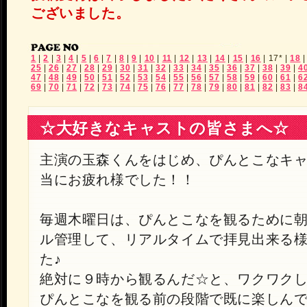
ございました。
1
|
2
|
3
|
4
|
5
|
6
|
7
|
8
|
9
|
10
|
11
|
12
|
13
|
14
|
15
|
16
|
17*
|
18
25
|
26
|
27
|
28
|
29
|
30
|
31
|
32
|
33
|
34
|
35
|
36
|
37
|
38
|
39
|
4
47
|
48
|
49
|
50
|
51
|
52
|
53
|
54
|
55
|
56
|
57
|
58
|
59
|
60
|
61
|
6
69
|
70
|
71
|
72
|
73
|
74
|
75
|
76
|
77
|
78
|
79
|
80
|
81
|
82
|
83
|
8
☆大好きなキャストの皆さまへ☆
主演の玉森くんをはじめ、ぴんとこなキ
当にお疲れ様でした！！
毎週木曜日は、ぴんとこなを観るために
ル管理して、リアルタイムで拝見出来る
た♪
絶対に９時から観るんだ☆と、ワクワク
ぴんとこなを観る前の段階で既に楽しん