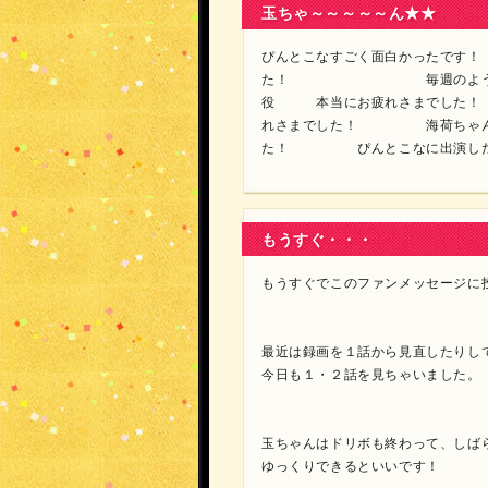
玉ちゃ～～～～～ん★★
ぴんとこなすごく面白かったです！
た！ 毎週のように木曜日
役 本当にお疲れさまでした
れさまでした！ 海荷ちゃんが
た！ ぴんとこなに出演した方
もうすぐ・・・
もうすぐでこのファンメッセージに投
最近は録画を１話から見直したりして
今日も１・２話を見ちゃいました。
玉ちゃんはドリボも終わって、しば
ゆっくりできるといいです！