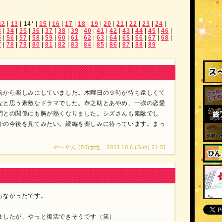
12
|
13
|
14*
|
15
|
16
|
17
|
18
|
19
|
20
|
21
|
22
|
23
|
24
|
3
|
34
|
35
|
36
|
37
|
38
|
39
|
40
|
41
|
42
|
43
|
44
|
45
|
46
|
5
|
56
|
57
|
58
|
59
|
60
|
61
|
62
|
63
|
64
|
65
|
66
|
67
|
68
|
7
|
78
|
79
|
80
|
81
|
82
|
83
|
84
|
85
|
86
|
87
|
88
|
89
前から楽しみにしていました。木曜日の９時が待ち遠しくて
なと思う素敵なドラマでした。恭之助とあやめ、一弥の恋愛
門との関係にも胸が熱くなりました。シズさんも素敵でし
介の今後を見てみたい。続編を楽しみに待っています。まっ
。
やーやん (56)女性 2013.10.6 (Sun) 21:51
らなかったです。
ましたが、やっと復活できそうです（笑）