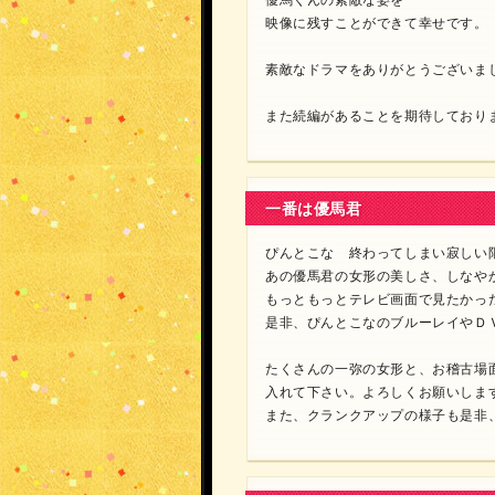
優馬くんの素敵な姿を
映像に残すことができて幸せです。
素敵なドラマをありがとうございま
また続編があることを期待しており
一番は優馬君
ぴんとこな 終わってしまい寂しい限り
あの優馬君の女形の美しさ、しなや
もっともっとテレビ画面で見たかっ
是非、ぴんとこなのブルーレイやＤ
たくさんの一弥の女形と、お稽古場
入れて下さい。よろしくお願いしますm
また、クランクアップの様子も是非