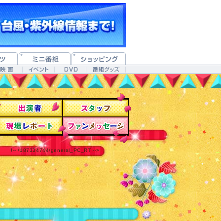
!-- /187334744/general_PC_RT -->