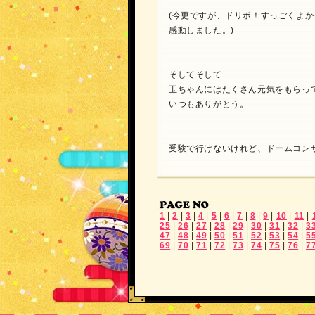
(今更ですが、ドリボ！すっごくよか
感動しました。)
そしてそして
玉ちゃんにはたくさん元気をもらっ
いつもありがとう。
受験で行けないけれど、ドームコン
1
|
2
|
3
|
4
|
5
|
6
|
7
|
8
|
9
|
10
|
11
|
25
|
26
|
27
|
28
|
29
|
30
|
31
|
32
|
3
47
|
48
|
49
|
50
|
51
|
52
|
53
|
54
|
5
69
|
70
|
71
|
72
|
73
|
74
|
75
|
76
|
7