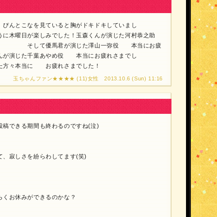
 ぴんとこなを見ていると胸がドキドキしていまし
が楽しみでした！玉森くんが演じた河村恭之助
！ そして優馬君が演じた澤山一弥役 本当にお疲
演じた千葉あやめ役 本当にお疲れさまでし
々本当に お疲れさまでした！
玉ちゃんファン★★★★ (11)女性 2013.10.6 (Sun) 11:16
稿できる期間も終わるのですね(泣)
、寂しさを紛らわしてます(笑)
らくお休みができるのかな？