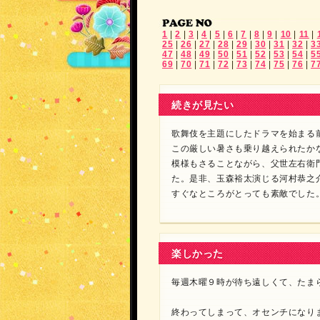
1
|
2
|
3
|
4
|
5
|
6
|
7
|
8
|
9
|
10
|
11
|
25
|
26
|
27
|
28
|
29
|
30
|
31
|
32
|
3
47
|
48
|
49
|
50
|
51
|
52
|
53
|
54
|
5
69
|
70
|
71
|
72
|
73
|
74
|
75
|
76
|
7
続きが見たい
歌舞伎を主題にしたドラマを始まる
この厳しい暑さも乗り越えられたか
模様もさることながら、父世左右衛
た。是非、玉森裕太演じる河村恭之
すぐなところがとっても素敵でした
楽しかった
毎週木曜９時が待ち遠しくて、たま
終わってしまって、オセンチになり