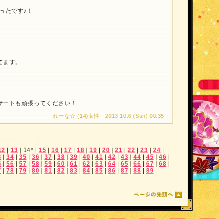
ったです♪！
てます。
サートも頑張ってください！
れーな☆ (14)女性 2013.10.6 (Sun) 00:35
12
|
13
|
14*
|
15
|
16
|
17
|
18
|
19
|
20
|
21
|
22
|
23
|
24
|
3
|
34
|
35
|
36
|
37
|
38
|
39
|
40
|
41
|
42
|
43
|
44
|
45
|
46
|
5
|
56
|
57
|
58
|
59
|
60
|
61
|
62
|
63
|
64
|
65
|
66
|
67
|
68
|
7
|
78
|
79
|
80
|
81
|
82
|
83
|
84
|
85
|
86
|
87
|
88
|
89