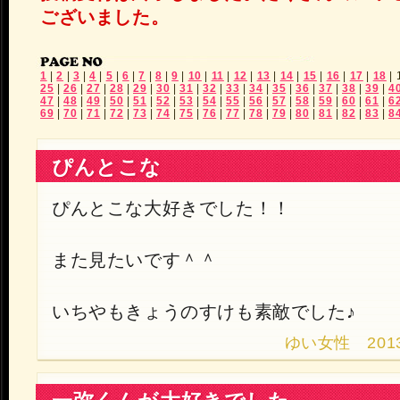
ございました。
1
|
2
|
3
|
4
|
5
|
6
|
7
|
8
|
9
|
10
|
11
|
12
|
13
|
14
|
15
|
16
|
17
|
18
|
25
|
26
|
27
|
28
|
29
|
30
|
31
|
32
|
33
|
34
|
35
|
36
|
37
|
38
|
39
|
4
47
|
48
|
49
|
50
|
51
|
52
|
53
|
54
|
55
|
56
|
57
|
58
|
59
|
60
|
61
|
6
69
|
70
|
71
|
72
|
73
|
74
|
75
|
76
|
77
|
78
|
79
|
80
|
81
|
82
|
83
|
8
ぴんとこな
ぴんとこな大好きでした！！
また見たいです＾＾
いちやもきょうのすけも素敵でした♪
ゆい女性 2013.1