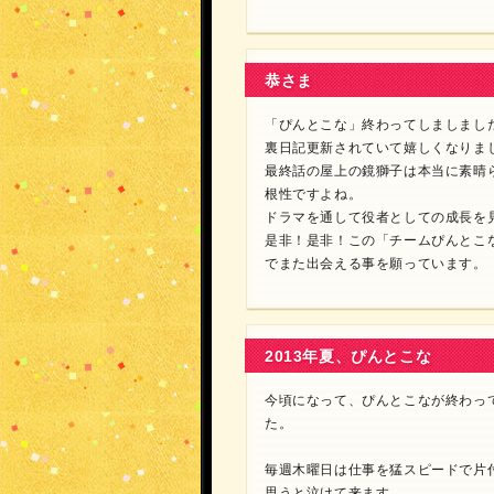
恭さま
「ぴんとこな」終わってしましまし
裏日記更新されていて嬉しくなりま
最終話の屋上の鏡獅子は本当に素晴
根性ですよね。
ドラマを通して役者としての成長を
是非！是非！この「チームぴんとこ
でまた出会える事を願っています。
2013年夏、ぴんとこな
今頃になって、ぴんとこなが終わっ
た。
毎週木曜日は仕事を猛スピードで片
思うと泣けて来ます。