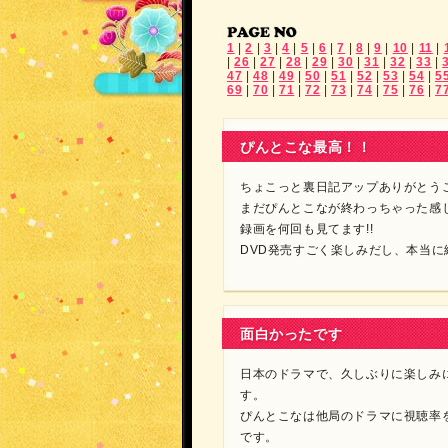
1
|
2
|
3
|
4
|
5
|
6
|
7
|
8
|
9
|
10
|
11
|
|
26
|
27
|
28
|
29
|
30
|
31
|
32
|
33
|
47
|
48
|
49
|
50
|
51
|
52
|
53
|
54
|
5
69
|
70
|
71
|
72
|
73
|
74
|
75
|
76
|
7
ぴんとこな最高！！
ちょこっと裏日記アップありがとうござ
まだぴんとこなが終わっちゃった感
録画を何回も見てます!!
DVD発売すごく楽しみだし、本当に続
面白かったです
日本のドラマで、久しぶりに楽しみ
す。
ぴんとこなは他局のドラマに視聴率
です。