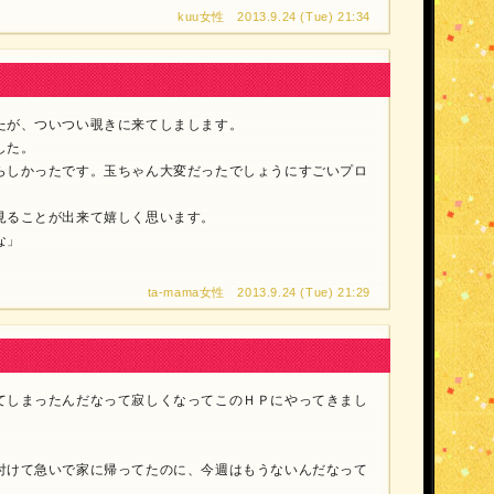
kuu女性 2013.9.24 (Tue) 21:34
たが、ついつい覗きに来てしまします。
した。
らしかったです。玉ちゃん大変だったでしょうにすごいプロ
見ることが出来て嬉しく思います。
な」
ta-mama女性 2013.9.24 (Tue) 21:29
てしまったんだなって寂しくなってこのＨＰにやってきまし
付けて急いで家に帰ってたのに、今週はもうないんだなって