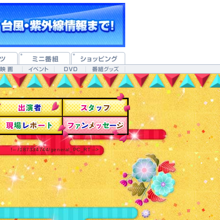
!-- /187334744/general_PC_RT -->