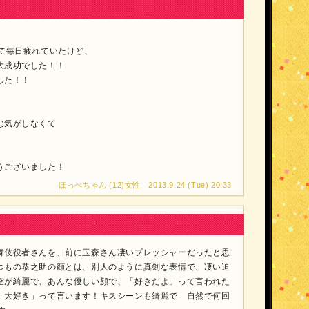
って毎日疲れていたけど、
大成功でした！！
した！！
な気がしなくて
うございました！
ほっぺちゃん (12)女性 2013.9.24 (Tue) 20:33
舞伎役者さんを、前に玉森さん凄いプレッシャーだったと思
つもの恭之助の顔とは、別人のように真剣な表情で、凄い迫
空が綺麗で、あんな優しい顔で、「好きだよ」って言われた
「大好き」って言います！キスシーンも綺麗で 自然で何回