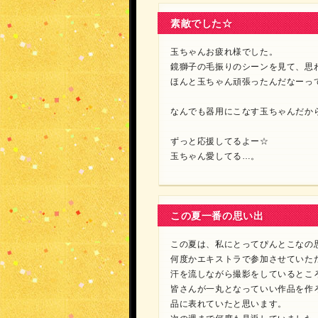
素敵でした☆
玉ちゃんお疲れ様でした。
鏡獅子の毛振りのシーンを見て、思
ほんと玉ちゃん頑張ったんだなーって
なんでも器用にこなす玉ちゃんだか
ずっと応援してるよー☆
玉ちゃん愛してる…。
この夏一番の思い出
この夏は、私にとってぴんとこなの
何度かエキストラで参加させていた
汗を流しながら撮影をしているとこ
皆さんが一丸となっていい作品を作
品に表れていたと思います。