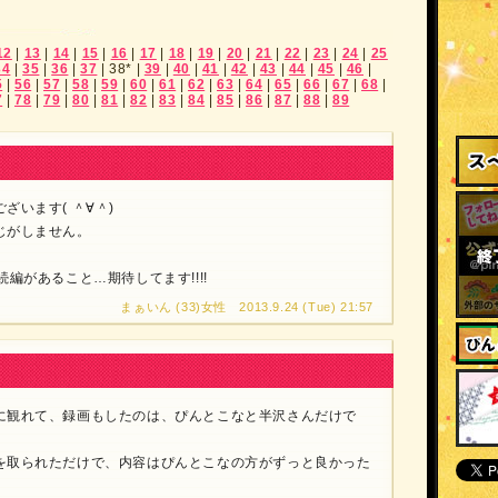
12
|
13
|
14
|
15
|
16
|
17
|
18
|
19
|
20
|
21
|
22
|
23
|
24
|
25
34
|
35
|
36
|
37
|
38*
|
39
|
40
|
41
|
42
|
43
|
44
|
45
|
46
|
5
|
56
|
57
|
58
|
59
|
60
|
61
|
62
|
63
|
64
|
65
|
66
|
67
|
68
|
7
|
78
|
79
|
80
|
81
|
82
|
83
|
84
|
85
|
86
|
87
|
88
|
89
います( ＾∀＾)
じがしません。
編があること…期待してます!!!!
まぁいん (33)女性 2013.9.24 (Tue) 21:57
に観れて、録画もしたのは、ぴんとこなと半沢さんだけで
を取られただけで、内容はぴんとこなの方がずっと良かった