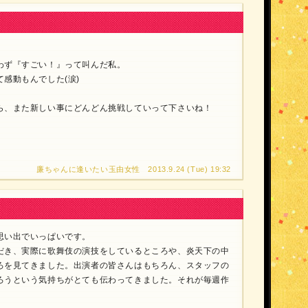
わず『すごい！』って叫んだ私。
感動もんでした(涙)
ら、また新しい事にどんどん挑戦していって下さいね！
廉ちゃんに逢いたい玉由女性 2013.9.24 (Tue) 19:32
思い出でいっぱいです。
だき、実際に歌舞伎の演技をしているところや、炎天下の中
ろを見てきました。出演者の皆さんはもちろん、スタッフの
ろうという気持ちがとても伝わってきました。それが毎週作