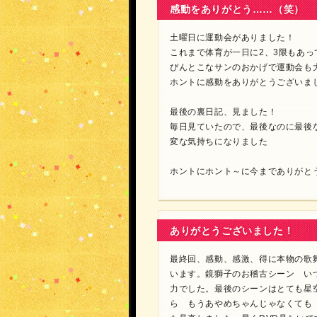
感動をありがとう……（笑）
土曜日に運動会がありました！
これまで体育が一日に2、3限もあ
ぴんとこなサンのおかげで運動会も
ホントに感動をありがとうございま
最後の裏日記、見ました！
毎日見ていたので、最後なのに最後
変な気持ちになりました
ホントにホント～に今までありがと
ありがとうございました！
最終回、感動、感激、得に本物の歌
います。鏡獅子のお稽古シーン い
力でした。最後のシーンはとても星
ら もうあやめちゃんじゃなくても