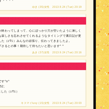
す・・・・
ゆき (35)女性 2013.9.24 (Tue) 20:19
が終わってしまって、心にぽっかり穴が空いたように淋しく
な寂しさを忘れさせてくれるようなタイミングで裏日記が更
した（≧∇≦）みんなの頑張り、伝わってきましたよ。
さるとの事！期待して待ちたいと思います^ ^
あき (37)女性 2013.9.24 (Tue) 20:16
す^o^
2;
ました（≧∇≦）
キスマイluvy (15)女性 2013.9.24 (Tue) 20:03