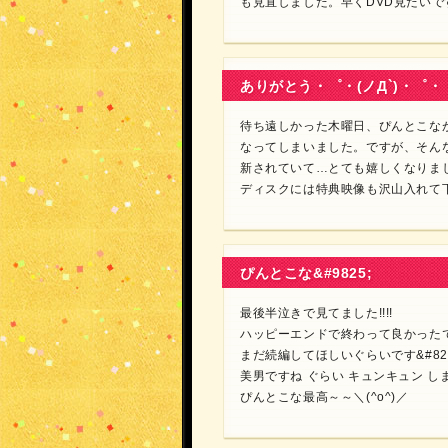
も見直しました。早くDVD見たいで
ありがとう・゜・(ノД`)・゜・
待ち遠しかった木曜日、ぴんとこな
なってしまいました。ですが、そん
新されていて…とても嬉しくなりま
ディスクには特典映像も沢山入れて下
ぴんとこな&#9825;
最後半泣きで見てました!!!!
ハッピーエンドで終わって良かったで
まだ続編してほしいぐらいです&#825
美男ですね ぐらい キュンキュン し
ぴんとこな最高～～＼(^o^)／