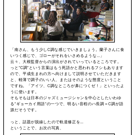
「南さん、もう少しC調な感じでいきましょう。蘭子さんに食
いつく感じで、ゴローがそれをいさめるような…」
云々、大根監督からの演出がされていっているところです。
っと“C調”という言葉はもう死語かと思われるフシもあります
ので、平成生まれの方へ向けまして説明させていただきます
と、軽薄で調子のいい人、またはそのような態度ということ
ですね。「アイツ、C調なところが鼻につくゼ！」といったよ
うに使います。
そもそもは日本のジャズミュージシャンを中心としたいわゆ
る“ギョーカイ用語”の一つで、明るい音程のハ長調＝C調が語
源だそうです。
っと、話題が脱線したので軌道修正を…
ということで、お次の写真、