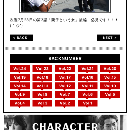
次週7月28日の第3話「蘭子という女」後編、必見です！！！
(｀◇´)ゞ
＜ BACK
NEXT ＞
BACKNUMBER
Vol.24
Vol.23
Vol.22
Vol.21
Vol.20
Vol.19
Vol.18
Vol.17
Vol.16
Vol.15
Vol.14
Vol.13
Vol.12
Vol.11
Vol.10
Vol.9
Vol.8
Vol.7
Vol.6
Vol.5
Vol.4
Vol.3
Vol.2
Vol.1