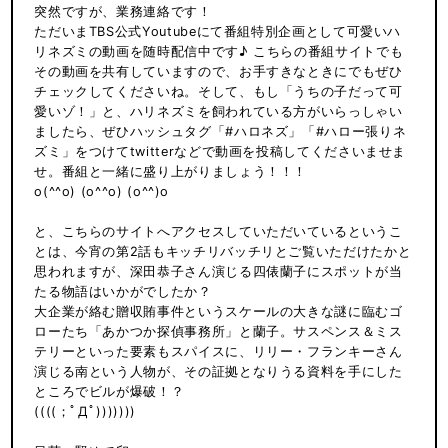
突然ですが、業務連絡です！
ただいまTBS公式Youtubeにて番組特別企画として可愛いハ
リネズミの動画を随時配信中です♪ こちらの番組サイトでも
その動画を共有していますので、お手すきなときにでもぜひ
チェックしてくださいね。そして、もし「うちの子だって可
愛いゾ！」と、ハリネズミを飼われている方がいらっしゃい
ましたら、ぜひハッシュタグ「#ハロネズ」「#ハロー張りネ
ズミ」をつけてtwitterなどで動画を投稿してくださいませま
せ。番組と一緒に盛り上がりましょう！！！
o(^^o) (o^^o) (o^^)o
と、こちらのサイトへアクセスしていただいているというこ
とは、今宵の第2話もキッチリバッチリとご覧いただけたかと
思われますが、深田恭子さん演じる四俵蘭子にスポットが当
たる物語はいかがでしたか？
大企業が絡む贈収賄事件というスケールの大きな謎に臨むゴ
ローたち「あかつか探偵事務所」と蘭子。サスペンス＆ミス
テリーといった要素もスパイスに、リリー・フランキーさん
演じる南という人物が、その証拠となりうる資料を手にした
ところでビルが爆破！？
((((；ﾟДﾟ)))))))