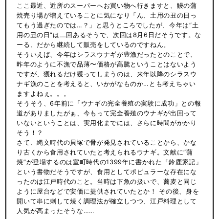
ここ最近、近所のスーパーへお買い物へ行きますと、鰻の蒲
焼売り場が増えていることに気になり「ん、土用の丑の日っ
てもう過ぎたのでは…？」と思うところでしたが、今年は“土
用の丑の日”は二回あるそうで、次回は8月6日だそうです。な
ーる、だから継続して販売をしているのですねん。
そういえば、今年はシラスウナギが豊漁だったとのことで、
昨年のように不漁で品薄〜価格が高騰ということはないよう
ですが、獲れるだけ獲ってしまうのは、来年以降のシラスウ
ナギ漁のことを考えると、いかがなものか…とも考えちゃい
ますよねぇ。。。
そうそう、6年前に「ウナギの完全養殖の実験に成功」との報
道がありましたがぁ、今もって完全養殖のウナギが出回って
いないということは、実用化までには、さらに時間がかかり
そう！？
さて、縄文時代の貝塚で骨が発見されていることから、かな
り古くから食用されていたと考えられるウナギ。文献に“蒲
焼”が登場するのは室町時代の1399年に書かれた「鈴鹿家記」
という書物だそうですが、食用としてポピュラーな存在にな
ったのは江戸時代のこと。当時は下魚の扱いで、蕎麦と同じ
ように屋台などで安価に提供されていたとか！ その後、身を
開いて串に刺して焼く調理法が確立しつつ、江戸料理として
人気が高まったそうな……