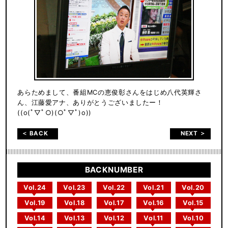
あらためまして、番組MCの恵俊彰さんをはじめ八代英輝さ
ん、江藤愛アナ、ありがとうございましたー！
((o(ﾟ▽ﾟ○)(○ﾟ▽ﾟ)o))
＜ BACK
NEXT ＞
BACKNUMBER
Vol.24
Vol.23
Vol.22
Vol.21
Vol.20
Vol.19
Vol.18
Vol.17
Vol.16
Vol.15
Vol.14
Vol.13
Vol.12
Vol.11
Vol.10