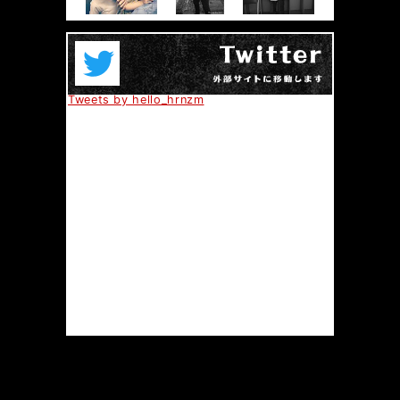
Tweets by hello_hrnzm