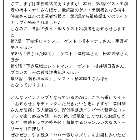
さて、まずは業務連絡でありますが、本日、第7話ゲスト出演
者の橋本マナミさんほか、最終話のゲスト出演者となる柄本
時生さんほかの出演者情報と、第7話から最終話までのライン
ナップが発表されました♪
ちなみに、各話のタイトル＆ゲスト出演者をお知らせします
と、
第7話「下赤塚ロマンス」、ゲスト：橋本マナミさん、宇野祥
平さんほか
第8話「残された時間」、ゲスト：國村隼さん、松本若菜さん
ほか
第9話「下赤塚戦士レッドマン」、ゲスト：樋井明日香さん、
プロレスラーの後藤洋央紀さんほか
最終話「眠る埋蔵金」、ゲスト：柄本時生さんほか
となっております。
どんなラインナップとなっているのかは、こちら番組サイト
「お知らせ」をチェックいただきたいと思いますが、森田剛
さんが活躍する人情話や、探偵事務所メンバーの斬新なコス
プレが楽しめるお話、あの“徳川埋蔵金”にまつわるお話など
など、探偵ドラマの枠を軽く超越するジャンルレスなストー
リーが目白押し！
ぜひぜひ、引き続き『ハロー張りネズミ』をお楽しみいただ