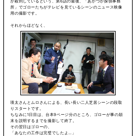
が殺到しているという、第6話の最後、「あかつか探偵事務
所」でゴローたちがテレビを見ているシーンのニュース映像
用の撮影です。
それからほどなく、
瑛太さんとムロさんによる、長い長い二人芝居シーンの段取
りスタートです。
ちなみに1日目は、台本9ページ分のところ、ゴローが事の顛
末を説明するまでを撮影して終了。
その翌日はゴローの、
「あなたの工作は完璧でしたよ…」