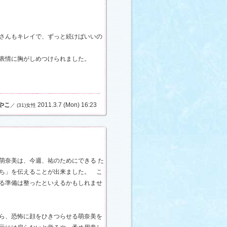
さんもキレイで、ずっと続けばいいの
表情に胸がしめつけられました。
やこ
2011.3.7 (Mon) 16:23
／ (31)女性
萌奈美は、今週、祐のためにできる た
ち」を伝えることが出来ました。 こ
る準備は整ったといえるかもしれませ
ら、恐怖に顔をひきつらせる萌奈美を