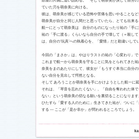
部屋の片隅に追い詰める。 そして萌奈美が決して自分の
お楽しみく
ていた刃を萌奈美に向ける。
中絹代賞”受
彼は、萌奈美が感じている恐怖や苦痛を思いやることなど
萌奈美が自分と同じ人間だと思っていたら、とても出来る
18)
航一にとって萌奈美は 自分のものになったり祐の「手に
前線」
を更
祐の「手に渡る」くらいなら自分の手で壊して（＝殺して
現場レポー
報満載！
は、自分の‘玩具’への執着心を、「愛情」だと勘違いし
1.16)
』の「着う
今回の「まさか」は、やはりラストの祐の「心変わり」で
しました
これまで航一から萌奈美を守ることに気をとられてきた祐
奈美をまのあたりにして、彼女が「もうすぐ本当に自分の
恋愛カフェ
14)
ない自分を見出して愕然となる。
そして あろうことか萌奈美を手にかけようとした航一に
しました
それは、「琴音を忘れたくない」、「自由を奪われた体で
ない」という萌奈美の切なる願いを裏切ることになります
決定！
ひたすら「愛する人のために」生きてきた祐が、ついに「
する --- ここが「是か非か」が問われるところでしょう。
ました
情出演しま
ka