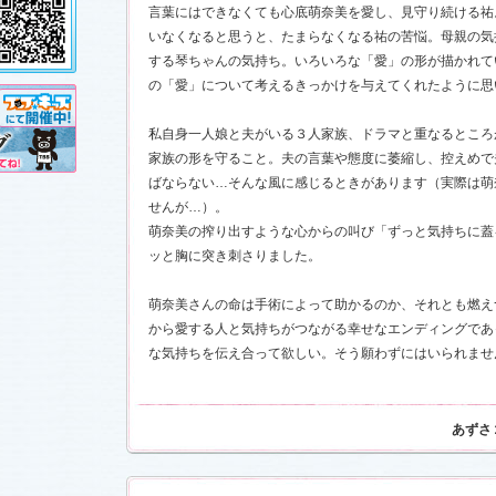
し!?」
、
言葉にはできなくても心底萌奈美を愛し、見守り続ける祐
」
を更新し
いなくなると思うと、たまらなくなる祐の苦悩。母親の気
売が決定!!
する琴ちゃんの気持ち。いろいろな「愛」の形が描かれて
の「愛」について考えるきっかけを与えてくれたように思
11.3.11)
私自身一人娘と夫がいる３人家族、ドラマと重なるところ
前線」
、
ギ
本日も異状
家族の形を守ること。夫の言葉や態度に萎縮し、控えめで
ク山形ナ
ばならない…そんな風に感じるときがあります（実際は萌
せんが…）。
萌奈美の搾り出すような心からの叫び「ずっと気持ちに蓋
す！
ッと胸に突き刺さりました。
前線」
、
ギ
本日も異状
ク山形ナ
萌奈美さんの命は手術によって助かるのか、それとも燃え
」
を更新し
から愛する人と気持ちがつながる幸せなエンディングであ
さんと今井
した！
「スペ
な気持ちを伝え合って欲しい。そう願わずにはいられませ
7)
売開始
あずさ
す！
稿作品を掲