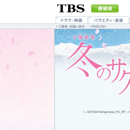
!-- /187334744/general_PC_RT -->