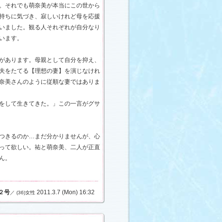
。それでも萌奈美が本当にこの世から
持ちに気づき、寂しいけれど母を応援
いました。観る人それぞれが自分なり
います。
があります。母親として自分を抑え、
夫をたてる【理想の妻】を演じなけれ
奈美さんのように従順な妻ではありま
をして生きてきた。」この一言がグサ
つきるのか…まだ分かりませんが、心
って欲しい。祐と萌奈美、二人が正直
ん。
２号
2011.3.7 (Mon) 16:32
／ (36)女性