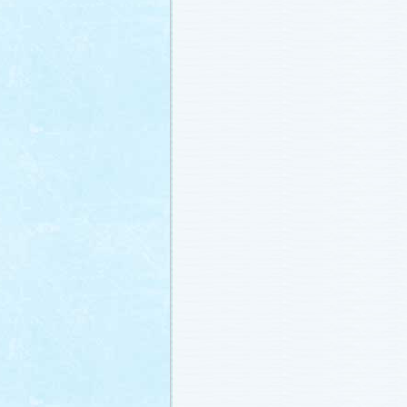
冬に咲く桜「啓翁桜」で一足早い春を
ださい♪
(2011.1.20)
江波杏子さん“毎日映画コンクール・田
賞！
(2011.1.18)
「冬のサクラ」第1話再放送！
(2011.1.
あらすじ
、
スタッフ日記「冬のサクラ
新しました。
ギャラリー
、
山崎樹範の
ト「本日も異状なし!?」
、
山形県の情
「冬サク山形ナビ」
公開しました (2011.
主題歌『愛してるって言えなくたって
た®」配信開始です！
(2011.1.16)
今井美樹さんのインタビュー
をアップ
(2011.1.14)
恋にまつわるエトセトラを語り合う
「
テリア」
がオープンしました！(2011.1.
番宣情報
(2011.1.14)
スタッフ日記「冬のサクラ前線」
公開
(2011.1.12)
主題歌は山下達郎のニューシングルに
(2011.1.11)
草彅剛さんのインタビュー
をアップし
(2011.1.9)
『冬のサクラ』にチェ・ジウさんが友
す！
(2011.1.9)
人物詳細
を追加しました (2011.1.8)