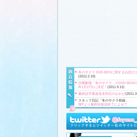
冬のサクラ DVD-BOXに関するお詫び
(2012.2.10)
日曜劇場「冬のサクラ」のDVD-BOXの
年1月27日に決定！
(2011.9.12)
最終話字幕放送未対応のおわび
(2011.3
スタッフ日記「冬のサクラ前線」
韓Pより最終回放送終了によせて
出演者クランクアップコメント！
クランクアップ報告と義援金
高橋Pより番組をご覧頂いている皆様
『冬のサクラ』主題歌CD、小説、サ
ク、DVD‐BOXプレゼント！
(2011.3.20
スタッフ日記「冬のサクラ前線」
、
ギ