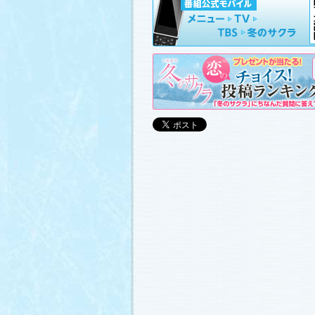
山崎樹範の現場レポート「本日も異状な
山形県の情報満載！「冬サク山形ナビ
ました (2011.3.20)
日曜劇場『冬のサクラ』DVD-BOXの発
(2011.3.18)
番宣情報
(2011.3.17)
「冬のサクラ」が書籍化されます！
(20
あらすじ
、
スタッフ日記「冬のサクラ
ャラリー
、
山崎樹範の現場レポート「
なし!?」
、
山形県の情報満載！「冬サ
ビ」
を更新しました (2011.3.6)
番宣情報
(2011.3.2)
番組のサウンドトラックが発売されま
(2011.3.1)
あらすじ
、
スタッフ日記「冬のサクラ
ャラリー
、
山崎樹範の現場レポート「
なし!?」
、
山形県の情報満載！「冬サ
ビ」
、
写真投稿コーナー「冬のキオク
ました。祐と萌奈美を熱演する草なぎ
さんが、“今”の気持ちを語ってくれま
シャルインタビュー」
更新！ (2011.2.2
「冬のサクラ」オリジナルグッズの販
(2011.2.25)
番宣情報
(2011.2.25)
クォン・サンウさんが友情出演されま
(2011.2.23)
写真投稿コーナー「冬のキオク」
に投