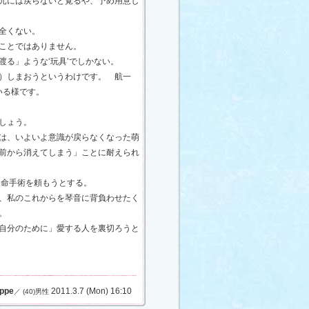
元には戻らないと覚るや、予め用意し
全くない。
ことではありません。
渡る」ような‘玩具’でしかない。
）しまおうというわけです。 航一
ている様です。
しょう。
は、いよいよ意識が戻らなくなった萌
前から消えてしまう」ことに耐えられ
延命手術を頼もうとする。
、私のこれからを琴音に背負わせたく
。
自分のために」愛する人を裏切ろうと
ppe
2011.3.7 (Mon) 16:10
／ (40)男性