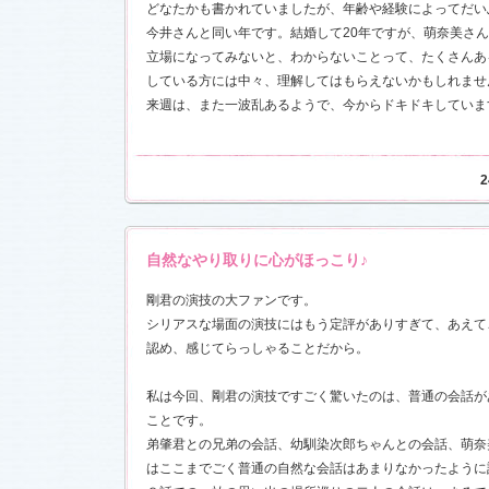
どなたかも書かれていましたが、年齢や経験によってだい
今井さんと同い年です。結婚して20年ですが、萌奈美さ
立場になってみないと、わからないことって、たくさんあ
している方には中々、理解してはもらえないかもしれませ
来週は、また一波乱あるようで、今からドキドキしていま
2
自然なやり取りに心がほっこり♪
剛君の演技の大ファンです。
シリアスな場面の演技にはもう定評がありすぎて、あえて
認め、感じてらっしゃることだから。
私は今回、剛君の演技ですごく驚いたのは、普通の会話が
ことです。
弟肇君との兄弟の会話、幼馴染次郎ちゃんとの会話、萌奈
はここまでごく普通の自然な会話はあまりなかったように