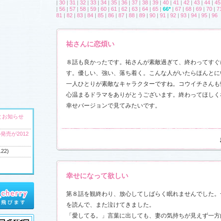
|
30
|
31
|
32
|
33
|
34
|
35
|
36
|
37
|
38
|
39
|
40
|
41
|
42
|
43
|
44
|
45
|
56
|
57
|
58
|
59
|
60
|
61
|
62
|
63
|
64
|
65
|
66*
|
67
|
68
|
69
|
70
|
7
81
|
82
|
83
|
84
|
85
|
86
|
87
|
88
|
89
|
90
|
91
|
92
|
93
|
94
|
95
|
96
祐さんに恋煩い
８話も良かったです。祐さんが素敵過ぎて、終わってすぐ
す。優しい、強い、落ち着く。こんな人がいたらほんとに
一人ひとりが素敵なキャラクターですね。コウイチさんも
心温まるドラマをありがとうございます。終わってほしく
幸せバージョンで見てみたいです。
とお知らせ
発売が2012
.22)
幸せになって欲しい
へ
第８話を観終わり、放心してしばらく眠れませんでした。
ウンドトラッ
を読んで、また泣けてきました。
)
「愛してる。」言葉に出しても、妻の気持ちが見えず一方
ャラリー
、