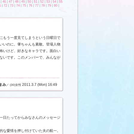
|
46
|
47
|
48
|
49
|
50
|
51
|
52
|
53
|
54
|
55
1
|
72
|
73
|
74
|
75
|
76
|
77
|
78
|
79
|
80
|
にもう一度見てしまうという日曜日で
いいのに。肇ちゃんも素敵。登場人物
怖いけど、好きなキャラです。面白い
ないです。このメンバーで、みんなが
まみ
2011.3.7 (Mon) 16:49
／ (30)女性
一日たってからみなさんのメッセージ
的な愛情を押し付けていた夫の航一。