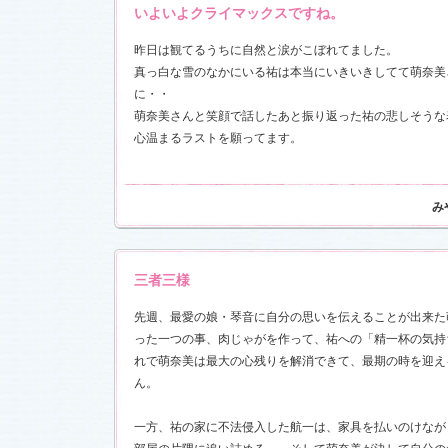
いよいよクライマックスですね。
前線」
、
ギ
本日も異状
昨日は観てるうちに自然と涙がこぼれてました。
ク山形ナ
真っ白な雪のなかにいる祐は本当にいきいきしてて萌奈美
に・・
グ開催決
萌奈美さんと笑顔で話したあと振り返った祐の悲しそうな
心温まるラストを願ってます。
前線」
、
ギ
本日も異状
ク山形ナ
み
場レポート
満載！「冬
.6)
「冬のサク
三者三様
本日も異状
ク山形ナ
先週、最愛の娘・琴音に自分の思いを伝えることが出来た
！
った一つの事、肉じゃがを作って、祐への「精一杯の気持
れで萌奈美は最大の心残りを解消できて、最期の時を迎え
ッフ日記
ん。
レポート
満載！「冬
23)
一方、祐の家に不法侵入した航一は、家具を払いのけなが