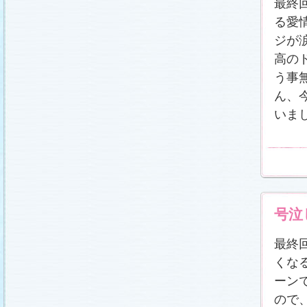
最終
る愛
ジが
高の
う事
ん、
いま
号泣
最終
くな
ーン
ので