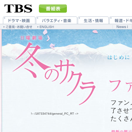
ファン
了させ
!-- /187334744/general_PC_RT -->
たくさ