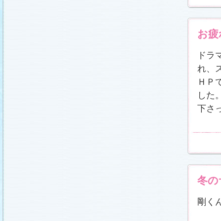
載しました (2011.2.21)
あらすじ
、
スタッフ日記「冬のサクラ前線」
、
ギ
ャラリー
、
山崎樹範の現場レポート「本日も異状
なし!?」
、
山形県の情報満載！「冬サク山形ナ
お疲
ビ」
を更新しました (2011.2.20)
番宣情報
(2011.2.14)
ドラ
『冬のサクラ』緊急ファンミーティング開催決
定！
(2011.2.13)
れ、
あらすじ
、
スタッフ日記「冬のサクラ前線」
、
ギ
ャラリー
、
山崎樹範の現場レポート「本日も異状
ＨＰ
なし!?」
、
山形県の情報満載！「冬サク山形ナ
ビ」
を更新しました (2011.2.13)
した
番宣情報
(2011.2.10)
下さ
あらすじ
、
ギャラリー
、
山崎樹範の現場レポート
「本日も異状なし!?」
、
山形県の情報満載！「冬
サク山形ナビ」
を更新しました (2011.2.6)
あらすじ
、
ギャラリー
、
スタッフ日記「冬のサク
ラ前線」
、
山崎樹範の現場レポート「本日も異状
なし!?」
、
山形県の情報満載！「冬サク山形ナ
ビ」
を更新しました (2011.1.30)
「啓翁桜」をプレゼントしちゃいます！
(2011.1.28)
冬の
あらすじ
、
ギャラリー
、
相関図
、
スタッフ日記
「冬のサクラ前線」
、
山崎樹範の現場レポート
「本日も異状なし!?」
、
山形県の情報満載！「冬
剛く
サク山形ナビ」
を更新しました (2011.1.23)
番宣情報
(2011.1.20)