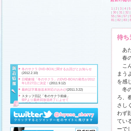
1
|
2
|
3
|
4
|
5
|
30
|
31
|
32
55
|
56
|
57
|
81
|
82
|
83
|
待ち
あた
春の
こん
冬のサクラ DVD-BOXに関するお詫びとお知らせ
まう
(2012.2.10)
日曜劇場「冬のサクラ」のDVD-BOXの発売が2012
を感
年1月27日に決定！
(2011.9.12)
冬の
最終話字幕放送未対応のおわび
(2011.3.22)
スタッフ日記「冬のサクラ前線」
ろ、
韓Pより最終回放送終了によせて
出演者クランクアップコメント！
さし
クランクアップ報告と義援金
高橋Pより番組をご覧頂いている皆様へ
わず
『冬のサクラ』主題歌CD、小説、サウンドトラッ
てい
ク、DVD‐BOXプレゼント！
(2011.3.20)
ーで
スタッフ日記「冬のサクラ前線」
、
ギャラリー
、