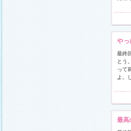
やっ
最終
とう
って
よ。
最高