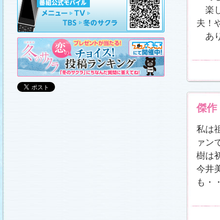
山崎樹範の現場レポート「本日も異状なし!?」
、
山形県の情報満載！「冬サク山形ナビ」
を更新し
楽し
ました (2011.3.20)
夫！
日曜劇場『冬のサクラ』DVD-BOXの発売が決定!!
(2011.3.18)
あり
番宣情報
(2011.3.17)
「冬のサクラ」が書籍化されます！
(2011.3.11)
あらすじ
、
スタッフ日記「冬のサクラ前線」
、
ギ
ャラリー
、
山崎樹範の現場レポート「本日も異状
なし!?」
、
山形県の情報満載！「冬サク山形ナ
ビ」
を更新しました (2011.3.6)
番宣情報
(2011.3.2)
番組のサウンドトラックが発売されます！
傑作
(2011.3.1)
あらすじ
、
スタッフ日記「冬のサクラ前線」
、
ギ
私は
ャラリー
、
山崎樹範の現場レポート「本日も異状
なし!?」
、
山形県の情報満載！「冬サク山形ナ
ァン
ビ」
、
写真投稿コーナー「冬のキオク」
を更新し
ました。祐と萌奈美を熱演する草なぎさんと今井
さんが、“今”の気持ちを語ってくれました！
「スペ
樹は
シャルインタビュー」
更新！ (2011.2.27)
今井
「冬のサクラ」オリジナルグッズの販売開始
(2011.2.25)
も・
番宣情報
(2011.2.25)
クォン・サンウさんが友情出演されます！
(2011.2.23)
写真投稿コーナー「冬のキオク」
に投稿作品を掲