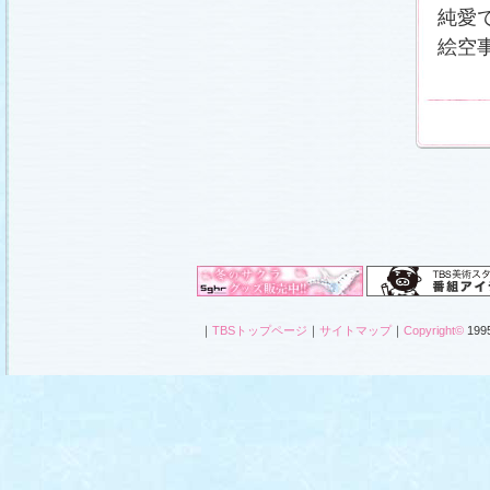
純愛
絵空
｜
TBSトップページ
｜
サイトマップ
｜
Copyright
©
1995