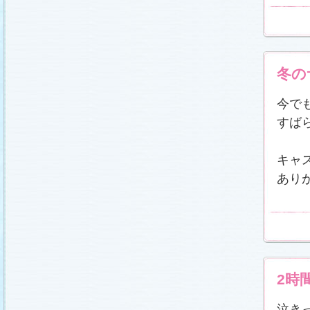
冬に咲く桜「啓翁桜」で一足早い春をお楽しみく
ださい♪
(2011.1.20)
江波杏子さん“毎日映画コンクール・田中絹代賞”受
賞！
(2011.1.18)
「冬のサクラ」第1話再放送！
(2011.1.18)
あらすじ
、
スタッフ日記「冬のサクラ前線」
を更
冬の
新しました。
ギャラリー
、
山崎樹範の現場レポー
ト「本日も異状なし!?」
、
山形県の情報満載！
「冬サク山形ナビ」
公開しました (2011.1.16)
今で
主題歌『愛してるって言えなくたって』の「着う
た®」配信開始です！
(2011.1.16)
すば
今井美樹さんのインタビュー
をアップしました
(2011.1.14)
キャ
恋にまつわるエトセトラを語り合う
「恋愛カフェ
テリア」
がオープンしました！(2011.1.14)
あり
番宣情報
(2011.1.14)
スタッフ日記「冬のサクラ前線」
公開しました
(2011.1.12)
主題歌は山下達郎のニューシングルに決定！
(2011.1.11)
草彅剛さんのインタビュー
をアップしました
(2011.1.9)
『冬のサクラ』にチェ・ジウさんが友情出演しま
2時
す！
(2011.1.9)
人物詳細
を追加しました (2011.1.8)
泣き