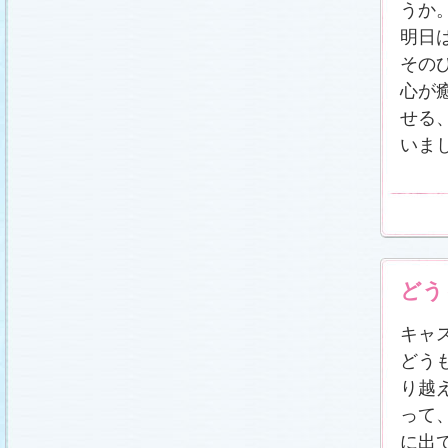
うか
明日
その
心が
せる
いま
どう
キャ
どう
り越
って
に出