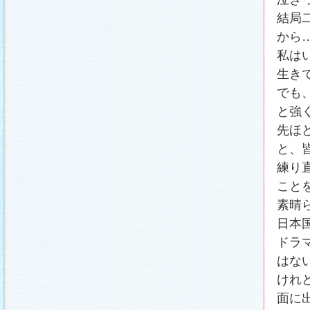
番宣情報
(2011.1.8)
結局
相関図
公開しました (2010.12.24)
番宣情報
(2010.12.22)
から
プレサイトオープンしました！(2010.12.17)
私は
生き
でも
と強
先ほ
と、
練り
こと
素晴
日本
ドラ
はな
けれ
面に