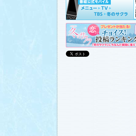
山崎樹範の現場レポート「本日も異状な
山形県の情報満載！「冬サク山形ナビ
ました (2011.3.20)
日曜劇場『冬のサクラ』DVD-BOXの発
(2011.3.18)
番宣情報
(2011.3.17)
「冬のサクラ」が書籍化されます！
(20
あらすじ
、
スタッフ日記「冬のサクラ
ャラリー
、
山崎樹範の現場レポート「
なし!?」
、
山形県の情報満載！「冬サ
ビ」
を更新しました (2011.3.6)
番宣情報
(2011.3.2)
番組のサウンドトラックが発売されま
(2011.3.1)
あらすじ
、
スタッフ日記「冬のサクラ
ャラリー
、
山崎樹範の現場レポート「
なし!?」
、
山形県の情報満載！「冬サ
ビ」
、
写真投稿コーナー「冬のキオク
ました。祐と萌奈美を熱演する草なぎ
さんが、“今”の気持ちを語ってくれま
シャルインタビュー」
更新！ (2011.2.2
「冬のサクラ」オリジナルグッズの販
(2011.2.25)
番宣情報
(2011.2.25)
クォン・サンウさんが友情出演されま
(2011.2.23)
写真投稿コーナー「冬のキオク」
に投