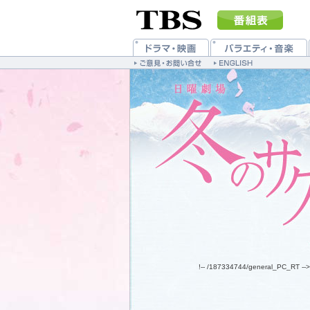
!-- /187334744/general_PC_RT -->