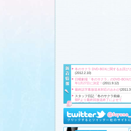
冬のサクラ DVD-BOXに関するお詫び
(2012.2.10)
日曜劇場「冬のサクラ」のDVD-BOXの
年1月27日に決定！
(2011.9.12)
最終話字幕放送未対応のおわび
(2011.3
スタッフ日記「冬のサクラ前線」
韓Pより最終回放送終了によせて
出演者クランクアップコメント！
クランクアップ報告と義援金
高橋Pより番組をご覧頂いている皆様
『冬のサクラ』主題歌CD、小説、サ
ク、DVD‐BOXプレゼント！
(2011.3.20
スタッフ日記「冬のサクラ前線」
、
ギ