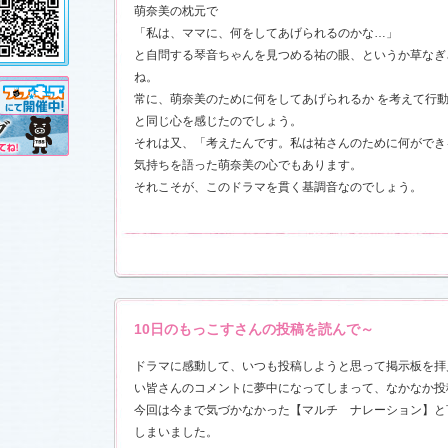
し!?」
、
萌奈美の枕元で
」
を更新し
「私は、ママに、何をしてあげられるのかな…」
売が決定!!
と自問する琴音ちゃんを見つめる祐の眼、というか草なぎ
ね。
常に、萌奈美のために何をしてあげられるか を考えて行
11.3.11)
と同じ心を感じたのでしょう。
前線」
、
ギ
本日も異状
それは又、「考えたんです。私は祐さんのために何ができ
ク山形ナ
気持ちを語った萌奈美の心でもあります。
それこそが、このドラマを貫く基調音なのでしょう。
す！
前線」
、
ギ
本日も異状
ク山形ナ
」
を更新し
さんと今井
した！
「スペ
7)
10日のもっこすさんの投稿を読んで～
売開始
ドラマに感動して、いつも投稿しようと思って掲示板を拝
い皆さんのコメントに夢中になってしまって、なかなか投
す！
今回は今まで気づかなかった【マルチ ナレーション】と
しまいました。
稿作品を掲