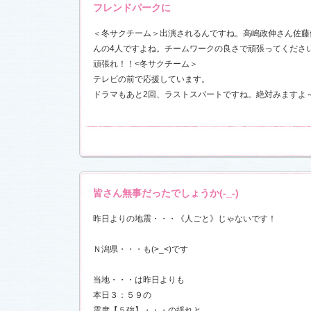
お楽しみく
フレンドパークに
中絹代賞”受
＜冬サクチーム＞出演されるんですね。高嶋政伸さん佐藤
んの4人ですよね。チームワークの良さで頑張ってくださ
18)
頑張れ！！<冬サクチーム＞
前線」
を更
現場レポー
テレビの前で応援しています。
報満載！
ドラマもあと2回、ラストスパートですね。絶対みますよ
1.16)
』の「着う
しました
恋愛カフェ
14)
皆さん無事だったでしょうか(-_-)
しました
昨日よりの地震・・・《人ごと》じゃないです！
決定！
ました
Ｎ潟県・・・も(>_<)です
情出演しま
当地・・・は昨日よりも
本日３：５９の
震度【５強】・・・の揺れと