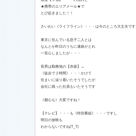
★携帯のエリアメール★で
とび起きました！！
17)
さいわい《ライフライン》・・・は今のところ大丈夫です
東京に住んでいる息子二人とは
なんとか昨日のうちに連絡がとれ
一安心しましたが・・・
長男は勤務地の【赤坂】→
《徒歩で２時間》・・・かけて
住まいに辿り着いたそうでしたが
会社に残った社員もいたそうです
《都心も》大変ですね！
【テレビ】・・・も《特別番組》・・・ですし
明日の放映も
わからないですね(T_T)