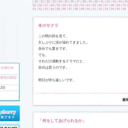
|
30
|
31
|
32
|
33
|
34
|
35
|
36
|
37
|
38
|
39
|
40
|
41
|
42
|
43
|
44
|
45
55
|
56
|
57
|
58
|
59
|
60
|
61
|
62
|
63
|
64
|
65
|
66
|
67
|
68
|
69
|
70
81
|
82
|
83
|
84
|
85
|
86
|
87
|
88
|
89
|
90
|
91
|
92
|
93
|
94
|
95
|
96
冬のサクラ
この間の回を見て、
久しぶりに涙が溢れてきました。
自分でも驚きです。
でも、
それだけ感動するドラマだと、
自分は思うのです。
とお知らせ
発売が2012
明日が待ち遠しいです。
.22)
厳
へ
ウンドトラッ
)
「何をしてあげられるか」
ャラリー
、