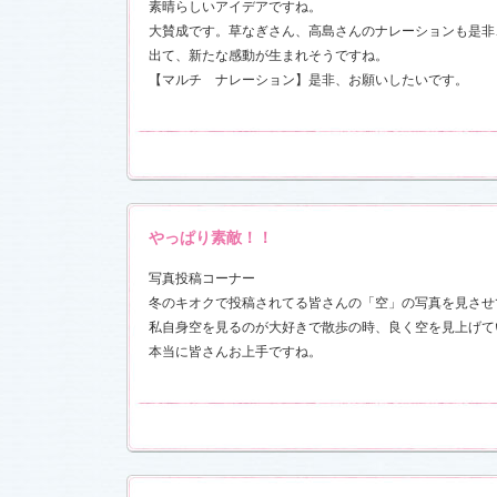
素晴らしいアイデアですね。
前線」
、
ギ
大賛成です。草なぎさん、高島さんのナレーションも是非
本日も異状
出て、新たな感動が生まれそうですね。
ク山形ナ
【マルチ ナレーション】是非、お願いしたいです。
グ開催決
前線」
、
ギ
本日も異状
ク山形ナ
やっぱり素敵！！
場レポート
満載！「冬
写真投稿コーナー
.6)
冬のキオクで投稿されてる皆さんの「空」の写真を見させ
「冬のサク
本日も異状
私自身空を見るのが大好きで散歩の時、良く空を見上げて
ク山形ナ
本当に皆さんお上手ですね。
！
ッフ日記
レポート
満載！「冬
23)