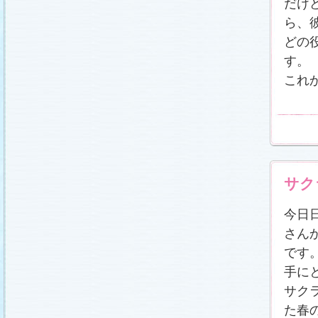
だけ
ら、
どの
す。
これ
サク
今日
さん
です
手に
サク
た春