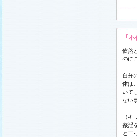
載しました (2011.2.21)
あらすじ
、
スタッフ日記「冬のサクラ前線」
、
ギ
ャラリー
、
山崎樹範の現場レポート「本日も異状
なし!?」
、
山形県の情報満載！「冬サク山形ナ
ビ」
を更新しました (2011.2.20)
番宣情報
(2011.2.14)
『冬のサクラ』緊急ファンミーティング開催決
「不
定！
(2011.2.13)
あらすじ
、
スタッフ日記「冬のサクラ前線」
、
ギ
ャラリー
、
山崎樹範の現場レポート「本日も異状
依然
なし!?」
、
山形県の情報満載！「冬サク山形ナ
ビ」
を更新しました (2011.2.13)
のに
番宣情報
(2011.2.10)
あらすじ
、
ギャラリー
、
山崎樹範の現場レポート
「本日も異状なし!?」
、
山形県の情報満載！「冬
自分
サク山形ナビ」
を更新しました (2011.2.6)
体は
あらすじ
、
ギャラリー
、
スタッフ日記「冬のサク
ラ前線」
、
山崎樹範の現場レポート「本日も異状
いて
なし!?」
、
山形県の情報満載！「冬サク山形ナ
ビ」
を更新しました (2011.1.30)
ない
「啓翁桜」をプレゼントしちゃいます！
(2011.1.28)
あらすじ
、
ギャラリー
、
相関図
、
スタッフ日記
（キ
「冬のサクラ前線」
、
山崎樹範の現場レポート
「本日も異状なし!?」
、
山形県の情報満載！「冬
姦淫
サク山形ナビ」
を更新しました (2011.1.23)
と言
番宣情報
(2011.1.20)