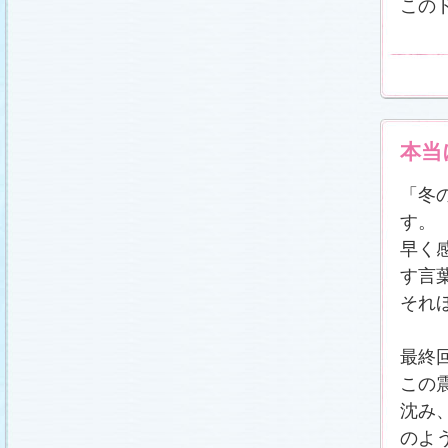
この
本当
「冬
す。
早く
す言
それ
最終
この
沈み
のよ