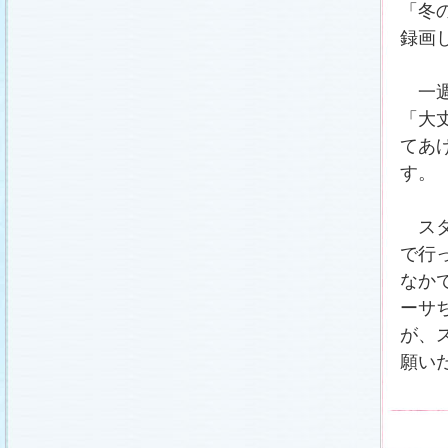
「冬
録画
一週
「大
てあ
す。
スタ
で行
なか
ーサ
が、
願い