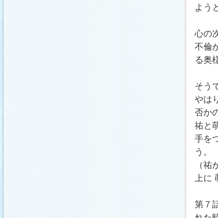
冬に咲く桜「啓翁桜」で一足早い春をお楽しみく
よう
ださい♪
(2011.1.20)
江波杏子さん“毎日映画コンクール・田中絹代賞”受
賞！
(2011.1.18)
心の
「冬のサクラ」第1話再放送！
(2011.1.18)
不倫
あらすじ
、
スタッフ日記「冬のサクラ前線」
を更
新しました。
ギャラリー
、
山崎樹範の現場レポー
る奥
ト「本日も異状なし!?」
、
山形県の情報満載！
「冬サク山形ナビ」
公開しました (2011.1.16)
主題歌『愛してるって言えなくたって』の「着う
た®」配信開始です！
(2011.1.16)
そう
今井美樹さんのインタビュー
をアップしました
やは
(2011.1.14)
否か
恋にまつわるエトセトラを語り合う
「恋愛カフェ
テリア」
がオープンしました！(2011.1.14)
祐と
番宣情報
(2011.1.14)
手を
スタッフ日記「冬のサクラ前線」
公開しました
(2011.1.12)
う。
主題歌は山下達郎のニューシングルに決定！
(2011.1.11)
（祐
草彅剛さんのインタビュー
をアップしました
上に
(2011.1.9)
『冬のサクラ』にチェ・ジウさんが友情出演しま
す！
(2011.1.9)
第７
人物詳細
を追加しました (2011.1.8)
れた