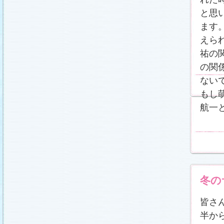
番宣情報
(2011.1.8)
と思
相関図
公開しました (2010.12.24)
番宣情報
(2010.12.22)
ます
プレサイトオープンしました！(2010.12.17)
えら
祐の
の関
ない
もし
航一
冬の
皆さん
半か