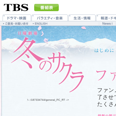
ファン
了させ
!-- /187334744/general_PC_RT -->
たくさ