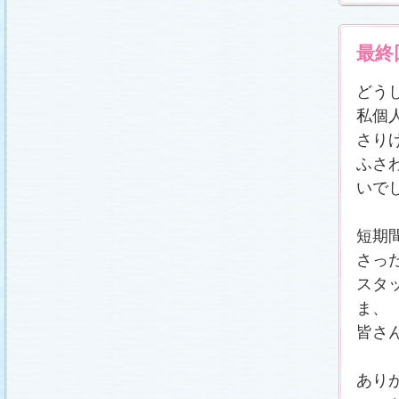
最終
どう
私個
さり
ふさ
いで
短期
さっ
スタ
ま、
皆さ
あり