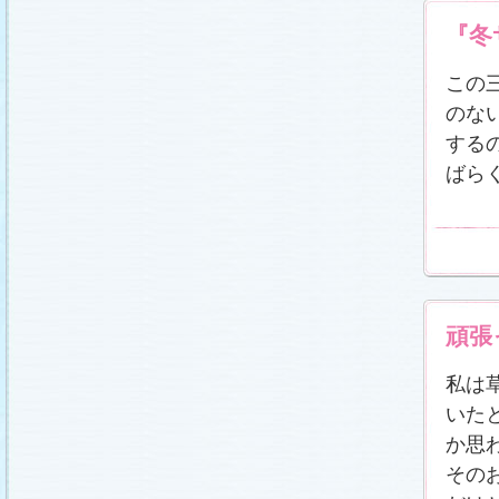
『冬
この
のな
する
ばら
頑張
私は
いた
か思
その