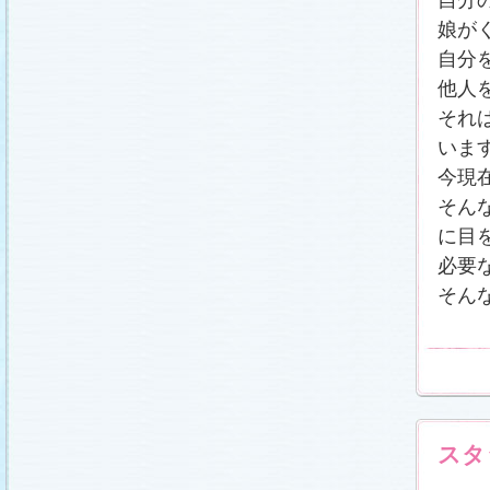
娘が
自分
他人
それ
いま
今現
そん
に目
必要
そん
スタ