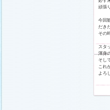
必ず
頑張
今回
だき
その
スタ
渾身
そし
これ
よろ