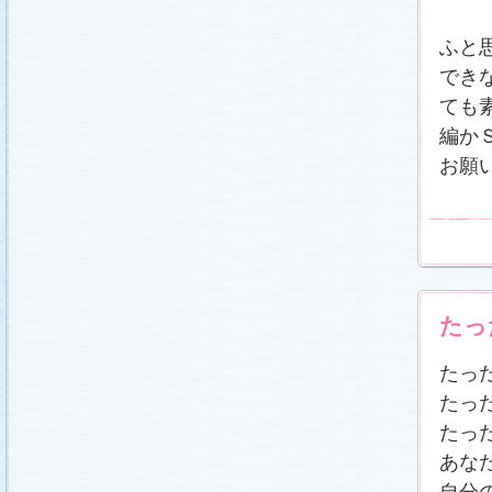
ふと
でき
ても
編か
お願
たっ
たっ
たっ
たっ
あな
自分