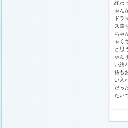
終わ
ゃん
ドラ
ス肇
ちゃ
ゃく
と思
ゃん
い終
祐もお
い入
だっ
たい