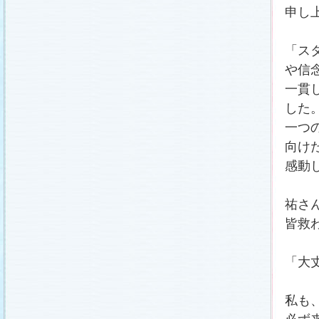
申し
「ス
や信
一貫
した
一つ
向け
感動
祐さ
皆救
「大
私も