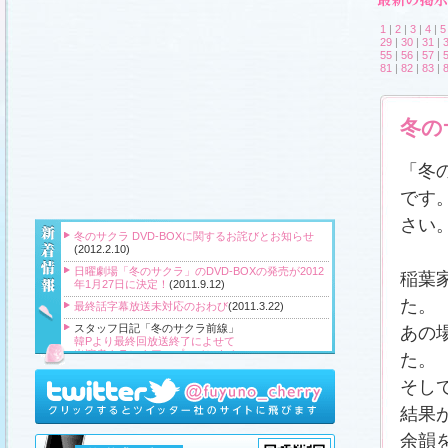
1
|
2
|
3
|
4
|
5
29
|
30
|
31
|
55
|
56
|
57
|
81
|
82
|
83
|
冬の
「冬
です
さい
冬のサクラ DVD-BOXに関するお詫びとお知らせ
(2012.2.10)
日曜劇場「冬のサクラ」のDVD-BOXの発売が2012
稲葉
年1月27日に決定！
(2011.9.12)
た。
最終話字幕放送未対応のおわび
(2011.3.22)
スタッフ日記「冬のサクラ前線」
あの
韓Pより最終回放送終了によせて
出演者クランクアップコメント！
た。
クランクアップ報告と義援金
高橋Pより番組をご覧頂いている皆様へ
そし
『冬のサクラ』主題歌CD、小説、サウンドトラッ
結果
ク、DVD‐BOXプレゼント！
(2011.3.20)
余韻
スタッフ日記「冬のサクラ前線」
、
ギャラリー
、