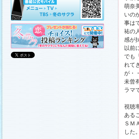
山崎樹範の現場レポート「本日も異状なし!?」
、
山形県の情報満載！「冬サク山形ナビ」
を更新し
萌奈
ました (2011.3.20)
いの
日曜劇場『冬のサクラ』DVD-BOXの発売が決定!!
(2011.3.18)
事は
番宣情報
(2011.3.17)
祐の
「冬のサクラ」が書籍化されます！
(2011.3.11)
感が
あらすじ
、
スタッフ日記「冬のサクラ前線」
、
ギ
ャラリー
、
山崎樹範の現場レポート「本日も異状
以前
なし!?」
、
山形県の情報満載！「冬サク山形ナ
ビ」
を更新しました (2011.3.6)
でも
番宣情報
(2011.3.2)
れて
番組のサウンドトラックが発売されます！
(2011.3.1)
が・
あらすじ
、
スタッフ日記「冬のサクラ前線」
、
ギ
未曾
ャラリー
、
山崎樹範の現場レポート「本日も異状
なし!?」
、
山形県の情報満載！「冬サク山形ナ
ラマ
ビ」
、
写真投稿コーナー「冬のキオク」
を更新し
ました。祐と萌奈美を熱演する草なぎさんと今井
さんが、“今”の気持ちを語ってくれました！
「スペ
シャルインタビュー」
更新！ (2011.2.27)
視聴
「冬のサクラ」オリジナルグッズの販売開始
(2011.2.25)
ある
番宣情報
(2011.2.25)
ＳＭ
クォン・サンウさんが友情出演されます！
(2011.2.23)
した
写真投稿コーナー「冬のキオク」
に投稿作品を掲