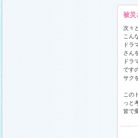
被災
次々
こん
ドラ
さん
ドラ
です
サク
この
っと
皆で