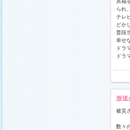
冥福
載しました (2011.2.21)
あらすじ
、
スタッフ日記「冬のサクラ前線」
、
ギ
られ
ャラリー
、
山崎樹範の現場レポート「本日も異状
なし!?」
、
山形県の情報満載！「冬サク山形ナ
テレ
ビ」
を更新しました (2011.2.20)
どか
番宣情報
(2011.2.14)
普段
『冬のサクラ』緊急ファンミーティング開催決
定！
(2011.2.13)
幸せ
あらすじ
、
スタッフ日記「冬のサクラ前線」
、
ギ
ャラリー
、
山崎樹範の現場レポート「本日も異状
ドラ
なし!?」
、
山形県の情報満載！「冬サク山形ナ
ビ」
を更新しました (2011.2.13)
ドラ
番宣情報
(2011.2.10)
あらすじ
、
ギャラリー
、
山崎樹範の現場レポート
「本日も異状なし!?」
、
山形県の情報満載！「冬
サク山形ナビ」
を更新しました (2011.2.6)
あらすじ
、
ギャラリー
、
スタッフ日記「冬のサク
ラ前線」
、
山崎樹範の現場レポート「本日も異状
なし!?」
、
山形県の情報満載！「冬サク山形ナ
ビ」
を更新しました (2011.1.30)
放送
「啓翁桜」をプレゼントしちゃいます！
(2011.1.28)
あらすじ
、
ギャラリー
、
相関図
、
スタッフ日記
被災
「冬のサクラ前線」
、
山崎樹範の現場レポート
「本日も異状なし!?」
、
山形県の情報満載！「冬
サク山形ナビ」
を更新しました (2011.1.23)
数々
番宣情報
(2011.1.20)