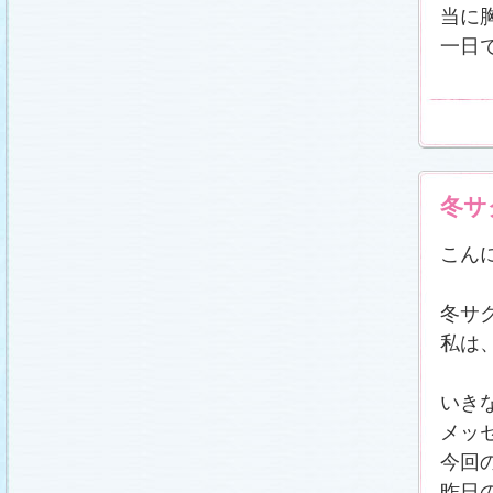
冬に咲く桜「啓翁桜」で一足早い春をお楽しみく
当に
ださい♪
(2011.1.20)
一日
江波杏子さん“毎日映画コンクール・田中絹代賞”受
賞！
(2011.1.18)
「冬のサクラ」第1話再放送！
(2011.1.18)
あらすじ
、
スタッフ日記「冬のサクラ前線」
を更
新しました。
ギャラリー
、
山崎樹範の現場レポー
ト「本日も異状なし!?」
、
山形県の情報満載！
「冬サク山形ナビ」
公開しました (2011.1.16)
主題歌『愛してるって言えなくたって』の「着う
た®」配信開始です！
(2011.1.16)
冬サ
今井美樹さんのインタビュー
をアップしました
(2011.1.14)
こん
恋にまつわるエトセトラを語り合う
「恋愛カフェ
テリア」
がオープンしました！(2011.1.14)
番宣情報
(2011.1.14)
冬サ
スタッフ日記「冬のサクラ前線」
公開しました
(2011.1.12)
私は
主題歌は山下達郎のニューシングルに決定！
(2011.1.11)
草彅剛さんのインタビュー
をアップしました
いき
(2011.1.9)
メッ
『冬のサクラ』にチェ・ジウさんが友情出演しま
す！
(2011.1.9)
今回
人物詳細
を追加しました (2011.1.8)
昨日