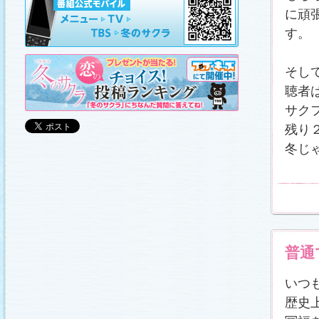
山崎樹範の現場レポート「本日も異状なし!?」
、
山形県の情報満載！「冬サク山形ナビ」
を更新し
に頑
ました (2011.3.20)
す。
日曜劇場『冬のサクラ』DVD-BOXの発売が決定!!
(2011.3.18)
番宣情報
(2011.3.17)
そし
「冬のサクラ」が書籍化されます！
(2011.3.11)
聴者
あらすじ
、
スタッフ日記「冬のサクラ前線」
、
ギ
ャラリー
、
山崎樹範の現場レポート「本日も異状
サク
なし!?」
、
山形県の情報満載！「冬サク山形ナ
ビ」
を更新しました (2011.3.6)
残り
番宣情報
(2011.3.2)
冬じ
番組のサウンドトラックが発売されます！
(2011.3.1)
あらすじ
、
スタッフ日記「冬のサクラ前線」
、
ギ
ャラリー
、
山崎樹範の現場レポート「本日も異状
なし!?」
、
山形県の情報満載！「冬サク山形ナ
ビ」
、
写真投稿コーナー「冬のキオク」
を更新し
ました。祐と萌奈美を熱演する草なぎさんと今井
さんが、“今”の気持ちを語ってくれました！
「スペ
シャルインタビュー」
更新！ (2011.2.27)
「冬のサクラ」オリジナルグッズの販売開始
普通
(2011.2.25)
番宣情報
(2011.2.25)
いつ
クォン・サンウさんが友情出演されます！
(2011.2.23)
歴史
写真投稿コーナー「冬のキオク」
に投稿作品を掲