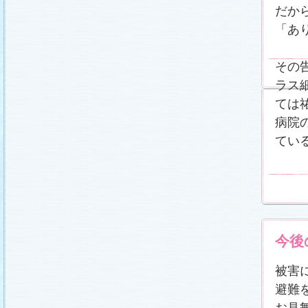
だか
「あ
その
ラス
ては
病院
てい
今後
被害
避難
お見