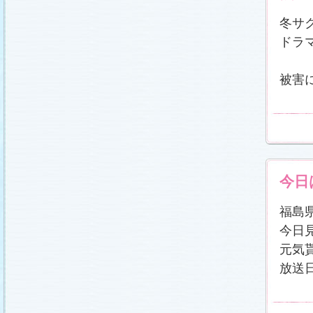
冬サ
ドラ
被害
今日
福島
今日
元気
放送