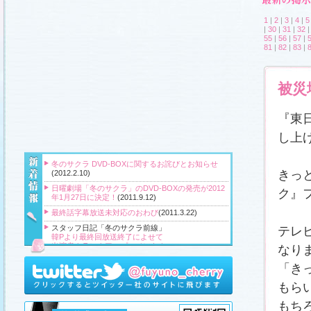
1
|
2
|
3
|
4
|
5
|
30
|
31
|
32
55
|
56
|
57
|
81
|
82
|
83
|
被災
『東
し上
冬のサクラ DVD-BOXに関するお詫びとお知らせ
きっ
(2012.2.10)
日曜劇場「冬のサクラ」のDVD-BOXの発売が2012
ク』
年1月27日に決定！
(2011.9.12)
最終話字幕放送未対応のおわび
(2011.3.22)
スタッフ日記「冬のサクラ前線」
テレ
韓Pより最終回放送終了によせて
出演者クランクアップコメント！
なり
クランクアップ報告と義援金
高橋Pより番組をご覧頂いている皆様へ
「き
『冬のサクラ』主題歌CD、小説、サウンドトラッ
もら
ク、DVD‐BOXプレゼント！
(2011.3.20)
もち
スタッフ日記「冬のサクラ前線」
、
ギャラリー
、