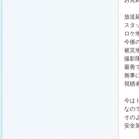
放送
スタ
ロケ
今後
被災
撮影
最善
無事
視聴
今は
なの
その
安全