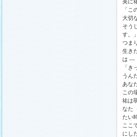
美に
「こ
大切
そう
す。
つま
生き
は ---
「き
うん
あな
この
祐は
なた
たい
ここ
にし