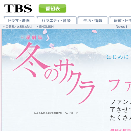
ファン
了させ
!-- /187334744/general_PC_RT -->
たくさ