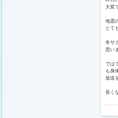
番宣情報
(2011.1.8)
大変
相関図
公開しました (2010.12.24)
番宣情報
(2010.12.22)
プレサイトオープンしました！(2010.12.17)
地震
とて
冬サ
思い
では
も身
放送
長く