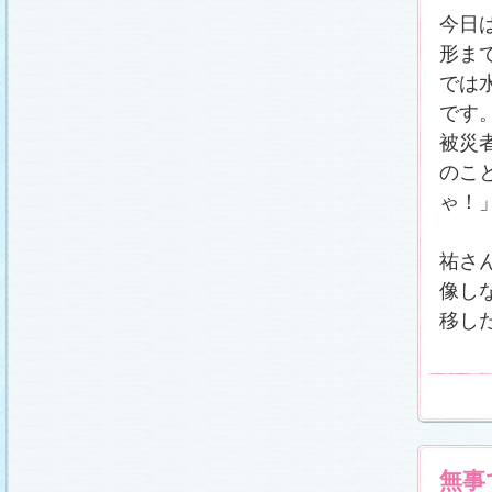
今日
形ま
では
です
被災
のこ
ゃ！
祐さ
像し
移し
無事