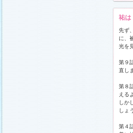
祐は
先ず
に、
光を
第９
直し
第８
える
しか
しょ
第４