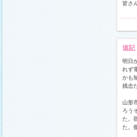
皆さ
追記
明日
れず
かも
残念
山形
ろう
た。
た。