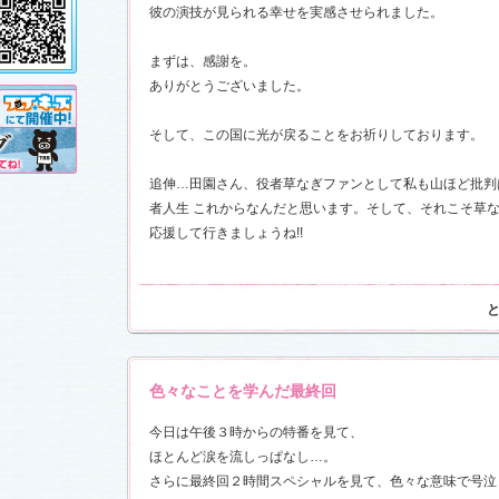
し!?」
、
彼の演技が見られる幸せを実感させられました。
」
を更新し
売が決定!!
まずは、感謝を。
ありがとうございました。
11.3.11)
そして、この国に光が戻ることをお祈りしております。
前線」
、
ギ
本日も異状
ク山形ナ
追伸…田園さん、役者草なぎファンとして私も山ほど批判
者人生 これからなんだと思います。そして、それこそ草
応援して行きましょうね!!
す！
前線」
、
ギ
本日も異状
ク山形ナ
」
を更新し
さんと今井
した！
「スペ
7)
売開始
色々なことを学んだ最終回
今日は午後３時からの特番を見て、
す！
ほとんど涙を流しっぱなし…。
さらに最終回２時間スペシャルを見て、色々な意味で号泣
稿作品を掲