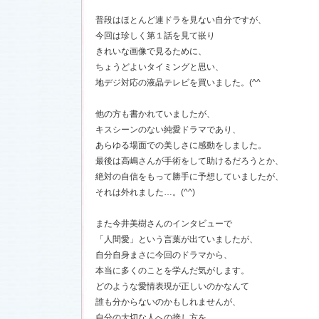
前線」
、
ギ
普段はほとんど連ドラを見ない自分ですが、
本日も異状
今回は珍しく第１話を見て嵌り
ク山形ナ
きれいな画像で見るために、
ちょうどよいタイミングと思い、
グ開催決
地デジ対応の液晶テレビを買いました。(^^ゞ
前線」
、
ギ
本日も異状
他の方も書かれていましたが、
ク山形ナ
キスシーンのない純愛ドラマであり、
あらゆる場面での美しさに感動をしました。
最後は高嶋さんが手術をして助けるだろうとか、
場レポート
満載！「冬
絶対の自信をもって勝手に予想していましたが、
.6)
それは外れました…。(^^)
「冬のサク
本日も異状
ク山形ナ
また今井美樹さんのインタビューで
「人間愛」という言葉が出ていましたが、
！
自分自身まさに今回のドラマから、
ッフ日記
本当に多くのことを学んだ気がします。
レポート
満載！「冬
どのような愛情表現が正しいのかなんて
23)
誰も分からないのかもしれませんが、
自分の大切な人への接し方を