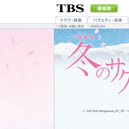
!-- /187334744/general_PC_RT -->