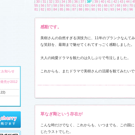
|
30
|
31
|
32
|
33
|
34
|
35
|
36
|
37
|
38*
|
39
|
40
|
41
|
42
|
43
|
44
|
4
55
|
56
|
57
|
58
|
59
|
60
|
61
|
62
|
63
|
64
|
65
|
66
|
67
|
68
|
69
|
70
81
|
82
|
83
|
84
|
85
|
86
|
87
|
88
|
89
|
90
|
91
|
92
|
93
|
94
|
95
|
96
感動です。
美樹さんの自然すぎる演技力に、11年のブランクなんて
な笑顔を、最期まで魅せてくれてすっごく感動しました。
大人の純愛ドラマを観たのは久しぶりで号泣しました。
これからも、またドラマで美樹さんの活躍を観てみたいで
とお知らせ
発売が2012
.22)
草なぎ剛という存在が
へ
ウンドトラッ
こんな時だけでなく、これからも、いつまでも、この国に
)
じたラストでした。
ャラリー
、