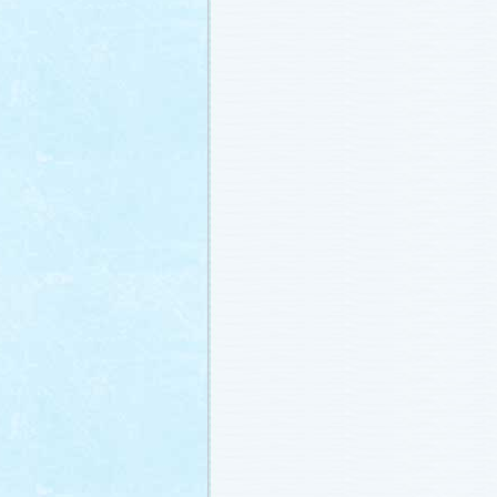
冬に咲く桜「啓翁桜」で一足早い春を
ださい♪
(2011.1.20)
江波杏子さん“毎日映画コンクール・田
賞！
(2011.1.18)
「冬のサクラ」第1話再放送！
(2011.1.
あらすじ
、
スタッフ日記「冬のサクラ
新しました。
ギャラリー
、
山崎樹範の
ト「本日も異状なし!?」
、
山形県の情
「冬サク山形ナビ」
公開しました (2011.
主題歌『愛してるって言えなくたって
た®」配信開始です！
(2011.1.16)
今井美樹さんのインタビュー
をアップ
(2011.1.14)
恋にまつわるエトセトラを語り合う
「
テリア」
がオープンしました！(2011.1.
番宣情報
(2011.1.14)
スタッフ日記「冬のサクラ前線」
公開
(2011.1.12)
主題歌は山下達郎のニューシングルに
(2011.1.11)
草彅剛さんのインタビュー
をアップし
(2011.1.9)
『冬のサクラ』にチェ・ジウさんが友
す！
(2011.1.9)
人物詳細
を追加しました (2011.1.8)