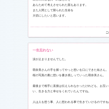
お楽しみく
あらためて考えさせられた面もあります。
中絹代賞”受
また人間として限られた生命を
大切にしたいと思います。
18)
前線」
を更
現場レポー
報満載！
こ
1.16)
』の「着う
しました
一生忘れない
恋愛カフェ
14)
涙が止まりませんでした。
しました
萌奈美さんの手を握ってやっと想いを口にできた祐さん。
桜の写真の裏に想いを書き残しっていった萌奈美さん。
決定！
最後まで相手に直接は伝えられなかったけれども、お互い
ました
い、生きる力と幸せをくれていたんですね。
情出演しま
人は人を想う事、人に想われる事で生きていけるのですね