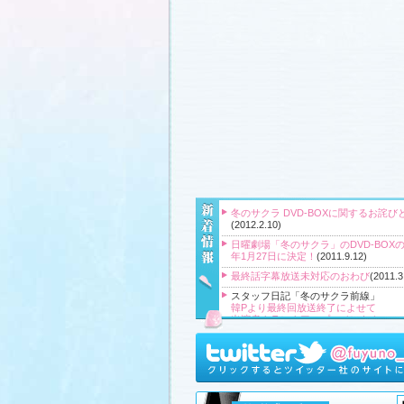
冬のサクラ DVD-BOXに関するお詫び
(2012.2.10)
日曜劇場「冬のサクラ」のDVD-BOXの
年1月27日に決定！
(2011.9.12)
最終話字幕放送未対応のおわび
(2011.3
スタッフ日記「冬のサクラ前線」
韓Pより最終回放送終了によせて
出演者クランクアップコメント！
クランクアップ報告と義援金
高橋Pより番組をご覧頂いている皆様
『冬のサクラ』主題歌CD、小説、サ
ク、DVD‐BOXプレゼント！
(2011.3.20
スタッフ日記「冬のサクラ前線」
、
ギ