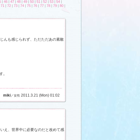
5
|
46
|
47
|
48
|
49
|
50
|
51
|
52
|
53
|
54
|
|
71
|
72
|
73
|
74
|
75
|
76
|
77
|
78
|
79
|
80
|
みじんも感じられず、ただただあの素敵
す。
miki
2011.3.21 (Mon) 01:02
／女性
 いえ、世界中に必要なのだと改めて感