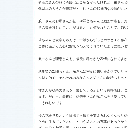
萌奈美さんの命に奇跡は起こらなかったけれど、祐さんと
像以上の大きさが奇跡だと、祐さんの献身的な愛情がもた
航一さんのお母さんが航一や琴音ちゃんと励ます姿も、お
その夫を許したこと、が背景とした描かれたことで、強い
肇ちゃんと安奈ちゃんは、一話からずっとホッとする存在
全体に温かく安心な空気を与えてくれていたように思いま
航一さんと理恵さんも、最後に穏やかな表情になれてよか
幼馴染の次郎ちゃん、祐さんに密かに想いを寄せていたち
ん魅力的で、それぞれのみなさんと祐さんの物語ももっと
祐さんが萌奈美さんを「愛している」という気持ちは、言
ます。だから、最後に、萌奈美さんが祐さんを「愛してい
にうれしいです。
桜の花を見るという目標すら気力を支えられなくなった萌
ために生きてください」という祐さんの言葉があったから