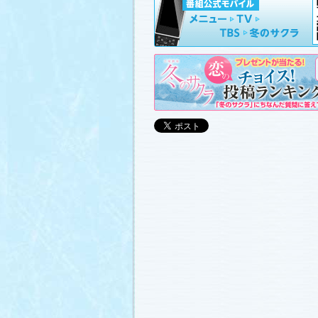
山崎樹範の現場レポート「本日も異状な
山形県の情報満載！「冬サク山形ナビ
ました (2011.3.20)
日曜劇場『冬のサクラ』DVD-BOXの発
(2011.3.18)
番宣情報
(2011.3.17)
「冬のサクラ」が書籍化されます！
(20
あらすじ
、
スタッフ日記「冬のサクラ
ャラリー
、
山崎樹範の現場レポート「
なし!?」
、
山形県の情報満載！「冬サ
ビ」
を更新しました (2011.3.6)
番宣情報
(2011.3.2)
番組のサウンドトラックが発売されま
(2011.3.1)
あらすじ
、
スタッフ日記「冬のサクラ
ャラリー
、
山崎樹範の現場レポート「
なし!?」
、
山形県の情報満載！「冬サ
ビ」
、
写真投稿コーナー「冬のキオク
ました。祐と萌奈美を熱演する草なぎ
さんが、“今”の気持ちを語ってくれま
シャルインタビュー」
更新！ (2011.2.2
「冬のサクラ」オリジナルグッズの販
(2011.2.25)
番宣情報
(2011.2.25)
クォン・サンウさんが友情出演されま
(2011.2.23)
写真投稿コーナー「冬のキオク」
に投