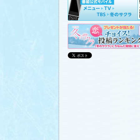
山崎樹範の現場レポート「本日も異状な
山形県の情報満載！「冬サク山形ナビ
ました (2011.3.20)
日曜劇場『冬のサクラ』DVD-BOXの発
(2011.3.18)
番宣情報
(2011.3.17)
「冬のサクラ」が書籍化されます！
(20
あらすじ
、
スタッフ日記「冬のサクラ
ャラリー
、
山崎樹範の現場レポート「
なし!?」
、
山形県の情報満載！「冬サ
ビ」
を更新しました (2011.3.6)
番宣情報
(2011.3.2)
番組のサウンドトラックが発売されま
(2011.3.1)
あらすじ
、
スタッフ日記「冬のサクラ
ャラリー
、
山崎樹範の現場レポート「
なし!?」
、
山形県の情報満載！「冬サ
ビ」
、
写真投稿コーナー「冬のキオク
ました。祐と萌奈美を熱演する草なぎ
さんが、“今”の気持ちを語ってくれま
シャルインタビュー」
更新！ (2011.2.2
「冬のサクラ」オリジナルグッズの販
(2011.2.25)
番宣情報
(2011.2.25)
クォン・サンウさんが友情出演されま
(2011.2.23)
写真投稿コーナー「冬のキオク」
に投