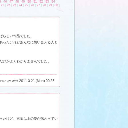
5
|
46
|
47
|
48
|
49
|
50
|
51
|
52
|
53
|
54
|
|
71
|
72
|
73
|
74
|
75
|
76
|
77
|
78
|
79
|
80
|
ばらしい作品でした。
あったけれどあんなに想い合える人と
だけがよくわかりませんでした。
ra
2011.3.21 (Mon) 00:35
／ (21)女性
ったけど、言葉以上の愛が伝わってい