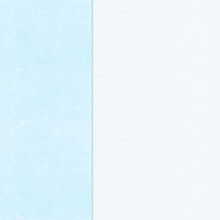
冬に咲く桜「啓翁桜」で一足早い春を
ださい♪
(2011.1.20)
江波杏子さん“毎日映画コンクール・田
賞！
(2011.1.18)
「冬のサクラ」第1話再放送！
(2011.1.
あらすじ
、
スタッフ日記「冬のサクラ
新しました。
ギャラリー
、
山崎樹範の
ト「本日も異状なし!?」
、
山形県の情
「冬サク山形ナビ」
公開しました (2011.
主題歌『愛してるって言えなくたって
た®」配信開始です！
(2011.1.16)
今井美樹さんのインタビュー
をアップ
(2011.1.14)
恋にまつわるエトセトラを語り合う
「
テリア」
がオープンしました！(2011.1.
番宣情報
(2011.1.14)
スタッフ日記「冬のサクラ前線」
公開
(2011.1.12)
主題歌は山下達郎のニューシングルに
(2011.1.11)
草彅剛さんのインタビュー
をアップし
(2011.1.9)
『冬のサクラ』にチェ・ジウさんが友
す！
(2011.1.9)
人物詳細
を追加しました (2011.1.8)