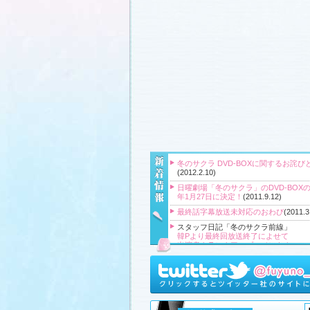
冬のサクラ DVD-BOXに関するお詫び
(2012.2.10)
日曜劇場「冬のサクラ」のDVD-BOXの
年1月27日に決定！
(2011.9.12)
最終話字幕放送未対応のおわび
(2011.3
スタッフ日記「冬のサクラ前線」
韓Pより最終回放送終了によせて
出演者クランクアップコメント！
クランクアップ報告と義援金
高橋Pより番組をご覧頂いている皆様
『冬のサクラ』主題歌CD、小説、サ
ク、DVD‐BOXプレゼント！
(2011.3.20
スタッフ日記「冬のサクラ前線」
、
ギ