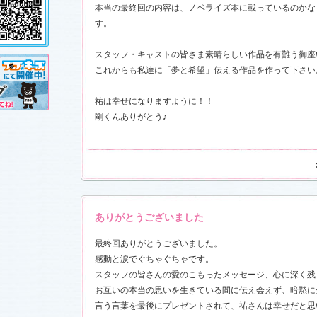
し!?」
、
本当の最終回の内容は、ノベライズ本に載っているのかな
」
を更新し
す。
売が決定!!
スタッフ・キャストの皆さま素晴らしい作品を有難う御座
これからも私達に「夢と希望」伝える作品を作って下さい
11.3.11)
前線」
、
ギ
本日も異状
祐は幸せになりますように！！
ク山形ナ
剛くんありがとう♪
す！
前線」
、
ギ
本日も異状
ク山形ナ
」
を更新し
さんと今井
ありがとうございました
した！
「スペ
7)
最終回ありがとうございました。
売開始
感動と涙でぐちゃぐちゃです。
スタッフの皆さんの愛のこもったメッセージ、心に深く残
す！
お互いの本当の思いを生きている間に伝え会えず、暗黙に
言う言葉を最後にプレゼントされて、祐さんは幸せだと思
稿作品を掲