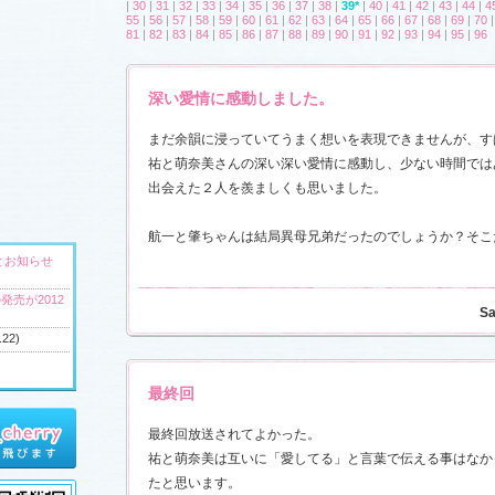
|
30
|
31
|
32
|
33
|
34
|
35
|
36
|
37
|
38
|
39*
|
40
|
41
|
42
|
43
|
44
|
4
55
|
56
|
57
|
58
|
59
|
60
|
61
|
62
|
63
|
64
|
65
|
66
|
67
|
68
|
69
|
70
81
|
82
|
83
|
84
|
85
|
86
|
87
|
88
|
89
|
90
|
91
|
92
|
93
|
94
|
95
|
96
深い愛情に感動しました。
まだ余韻に浸っていてうまく想いを表現できませんが、す
祐と萌奈美さんの深い深い愛情に感動し、少ない時間では
出会えた２人を羨ましくも思いました。
航一と肇ちゃんは結局異母兄弟だったのでしょうか？そこ
とお知らせ
発売が2012
Sa
.22)
最終回
へ
最終回放送されてよかった。
ウンドトラッ
祐と萌奈美は互いに「愛してる」と言葉で伝える事はなか
)
たと思います。
ャラリー
、