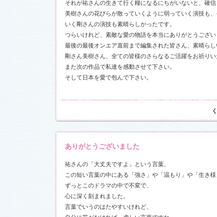
それが祐さんの生きて行く糧になるにちがいないと、確信
前線」
、
ギ
美樹さんの花びらが散っていくように弱っていく演技も、
本日も異状
いく剛さんの演技も素晴らしかったです。
ク山形ナ
つらいけれど、素敵な愛の物語を本当にありがとうござい
最後の最後オンエア直前まで編集された皆さん、素晴らし
グ開催決
剛さん美樹さん、全ての皆様のさらなるご活躍をお祈りい
また次の作品で私達を感動させて下さい。
前線」
、
ギ
本日も異状
そして日本を愛で包んで下さい。
ク山形ナ
場レポート
満載！「冬
.6)
「冬のサク
本日も異状
ありがとうございました
ク山形ナ
！
祐さんの「大丈夫ですよ」という言葉、
この短い言葉の中にある「強さ」や「温もり」や「生き様
ッフ日記
ずっとこのドラマの中で不変で、
レポート
満載！「冬
心に深く刻まれました。
23)
言葉でいうのはたやすいけれど、