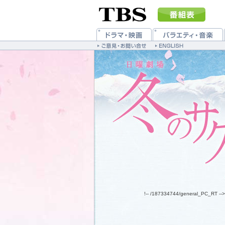
!-- /187334744/general_PC_RT -->