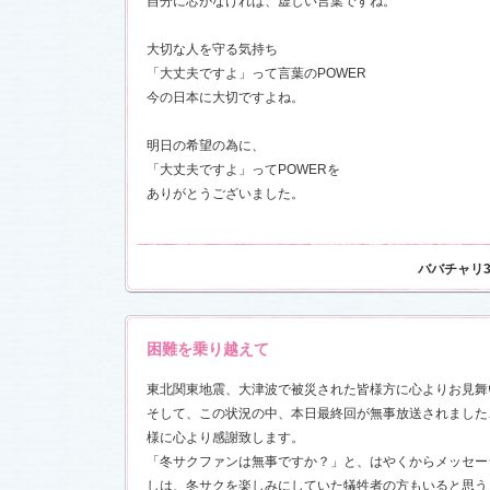
自分に芯がなければ、虚しい言葉ですね。
お楽しみく
中絹代賞”受
大切な人を守る気持ち
「大丈夫ですよ」って言葉のPOWER
18)
今の日本に大切ですよね。
前線」
を更
現場レポー
報満載！
明日の希望の為に、
1.16)
「大丈夫ですよ」ってPOWERを
』の「着う
ありがとうございました。
しました
恋愛カフェ
14)
ババチャリ
しました
困難を乗り越えて
決定！
東北関東地震、大津波で被災された皆様方に心よりお見舞
ました
そして、この状況の中、本日最終回が無事放送されました
情出演しま
様に心より感謝致します。
「冬サクファンは無事ですか？」と、はやくからメッセー
しは、冬サクを楽しみにしていた犠牲者の方もいると思う